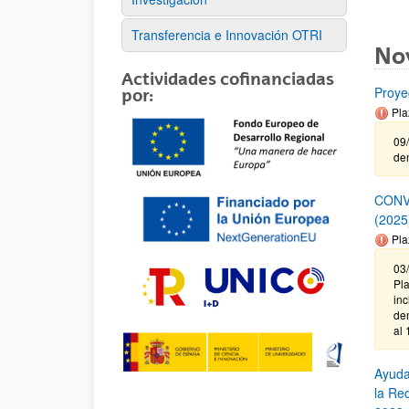
Transferencia e Innovación OTRI
No
Actividades cofinanciadas
Proye
por:
Pla
09/
de
CONV
(2025
Pla
03
Pl
in
de
al 
Ayuda
la Re