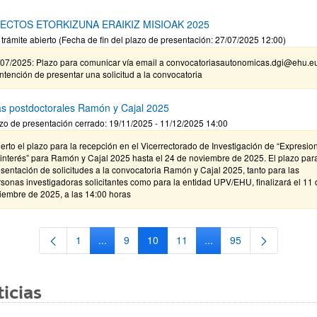
ECTOS ETORKIZUNA ERAIKIZ MISIOAK 2025
 trámite abierto (Fecha de fin del plazo de presentación: 27/07/2025 12:00)
/07/2025: Plazo para comunicar vía email a convocatoriasautonomicas.dgi@ehu.e
intención de presentar una solicitud a la convocatoria
s postdoctorales Ramón y Cajal 2025
zo de presentación cerrado: 19/11/2025 - 11/12/2025 14:00
erto el plazo para la recepción en el Vicerrectorado de Investigación de “Expresio
interés” para Ramón y Cajal 2025 hasta el 24 de noviembre de 2025. El plazo para
sentación de solicitudes a la convocatoria Ramón y Cajal 2025, tanto para las
sonas investigadoras solicitantes como para la entidad UPV/EHU, finalizará el 11 
iembre de 2025, a las 14:00 horas
1
...
9
10
11
...
95
Página
Páginas intermedias Use TAB para desplazarse
Página
Página
Página
Páginas intermedias Us
Página
icias