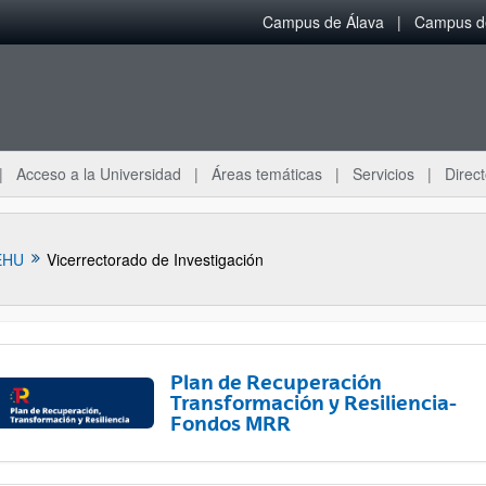
Campus de Álava
Campus de
Acceso a la Universidad
Áreas temáticas
Servicios
Direct
EHU
Vicerrectorado de Investigación
Plan de Recuperación
Transformación y Resiliencia-
Fondos MRR
ar subpáginas