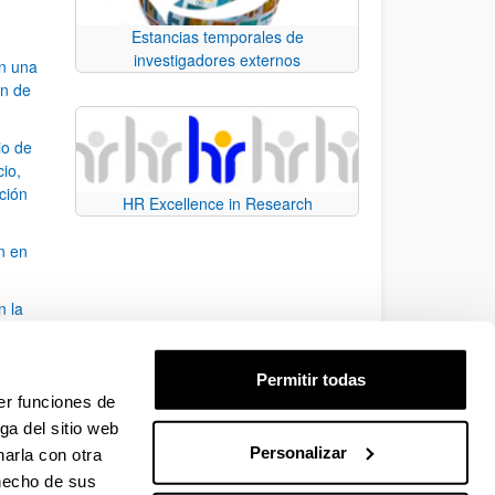
Estancias temporales de
investigadores externos
an una
ón de
io de
cio,
ación
HR Excellence in Research
n en
n la
álisis
Permitir todas
bo
er funciones de
ga del sitio web
Personalizar
arla con otra
para desplazarse.
 hecho de sus