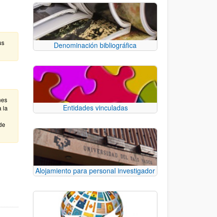
us
Denominación bibliográfica
nes
Entidades vinculadas
 la
de
.
e TAB para desplazarse.
Alojamiento para personal investigador