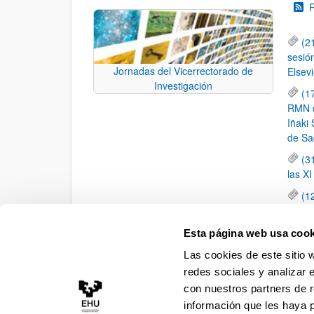
(2
sesió
Jornadas del Vicerrectorado de
Elsevi
Investigación
(1
RMN de
Iñaki 
de Sa
(3
las X
(1
jornad
elemen
Esta página web usa cook
(1
Las cookies de este sitio 
una c
redes sociales y analizar 
con nuestros partners de r
información que les haya 