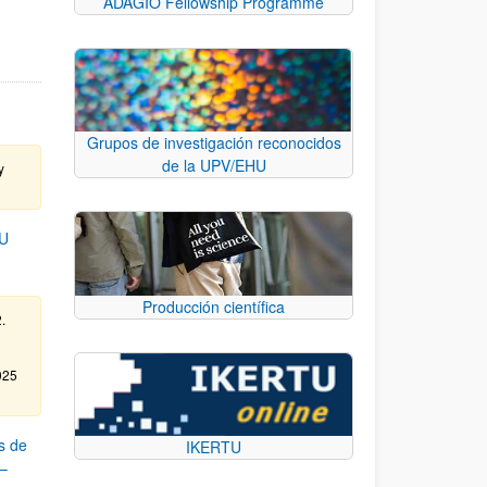
ADAGIO Fellowship Programme
Grupos de investigación reconocidos
de la UPV/EHU
y
U
Producción científica
.
025
s de
IKERTU
 –