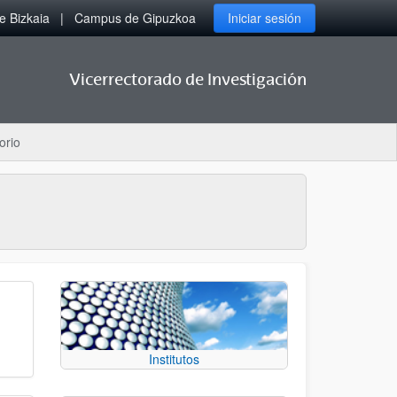
 Bizkaia
Campus de Gipuzkoa
Iniciar sesión
Vicerrectorado de Investigación
orio
Institutos