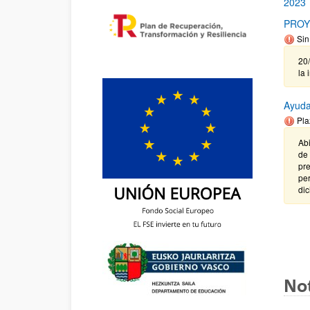
2023
PROY
Sin
20
la 
Ayuda
Pla
Abi
de 
pre
per
dic
Not