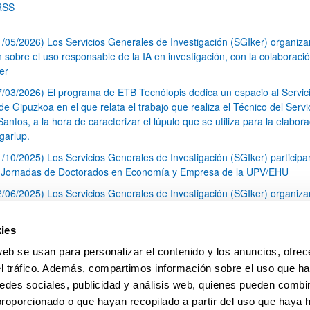
RSS
1/05/2026) Los Servicios Generales de Investigación (SGIker) organiz
n sobre el uso responsable de la IA en investigación, con la colaboraci
er
7/03/2026) El programa de ETB Tecnólopis dedica un espacio al Servic
 Gipuzkoa en el que relata el trabajo que realiza el Técnico del Servi
Santos, a la hora de caracterizar el lúpulo que se utiliza para la elabor
garlup.
1/10/2025) Los Servicios Generales de Investigación (SGIker) participa
I Jornadas de Doctorados en Economía y Empresa de la UPV/EHU
2/06/2025) Los Servicios Generales de Investigación (SGIker) organiza
a nº 28 para la discusión de resultados de los ensayos de aptitud de an
tal orgánico y análisis isotópico
ies
3/05/2025) El Servicio de RMN-Gipuzkoa de los SGIker ha llevado a ca
web se usan para personalizar el contenido y los anuncios, ofrec
aracterización química de dos variedades de lúpulo silvestre
el tráfico. Además, compartimos información sobre el uso que ha
1
2
3
...
79
edes sociales, publicidad y análisis web, quienes pueden combin
Página
Página
Página
Páginas intermedias Use TAB 
Página
proporcionado o que hayan recopilado a partir del uso que haya