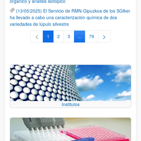
orgánico y análisis isotópico
(13/05/2025) El Servicio de RMN-Gipuzkoa de los SGIker
ha llevado a cabo una caracterización química de dos
variedades de lúpulo silvestre
1
2
3
...
79
Página
Página
Página
Páginas intermedias Use TAB 
Página
Institutos