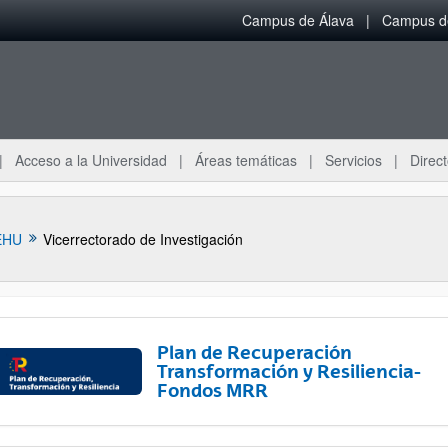
Campus de Álava
Campus de
Acceso a la Universidad
Áreas temáticas
Servicios
Direct
EHU
Vicerrectorado de Investigación
Plan de Recuperación
Transformación y Resiliencia-
Fondos MRR
ar subpáginas