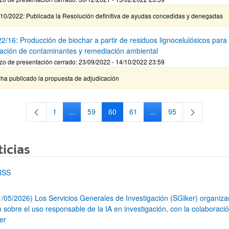
/10/2022: Publicada la Resolución definitiva de ayudas concedidas y denegadas
2/16: Producción de biochar a partir de residuos lignocelulósicos para
ación de contaminantes y remediación ambiental
zo de presentación cerrado: 23/09/2022 - 14/10/2022 23:59
 ha publicado la propuesta de adjudicación
1
...
59
60
61
...
95
Página
Páginas intermedias Use TAB para desplazarse.
Página
Página
Página
Páginas intermedias Us
Página
icias
RSS
1/05/2026) Los Servicios Generales de Investigación (SGIker) organiz
n sobre el uso responsable de la IA en investigación, con la colaboraci
er