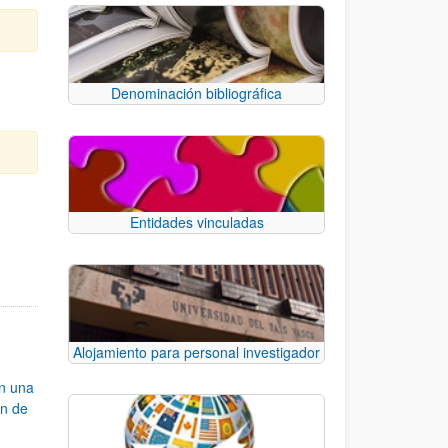
Denominación bibliográfica
Entidades vinculadas
e TAB para desplazarse.
Alojamiento para personal investigador
an una
ón de