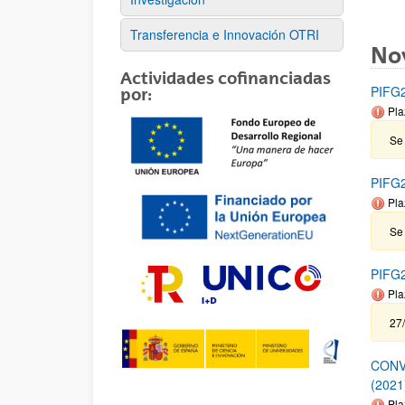
Transferencia e Innovación OTRI
No
Actividades cofinanciadas
PIFG2
por:
Pla
Se
PIFG2
Pla
Se
PIFG2
Pla
27
CONV
(2021
Pla