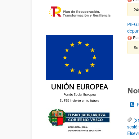
24
PIFG2
depur
Pla
Se
Not
(2
sesió
Elsevi