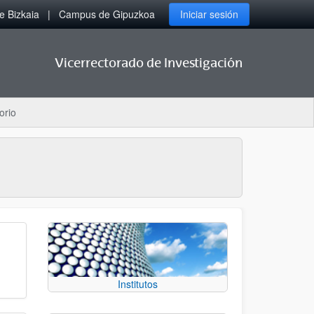
 Bizkaia
Campus de Gipuzkoa
Iniciar sesión
Vicerrectorado de Investigación
orio
Institutos