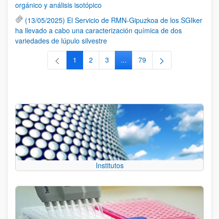
orgánico y análisis isotópico
(13/05/2025) El Servicio de RMN-Gipuzkoa de los SGIker
ha llevado a cabo una caracterización química de dos
variedades de lúpulo silvestre
1
2
3
...
79
Página
Página
Página
Páginas intermedias Use TAB 
Página
Institutos