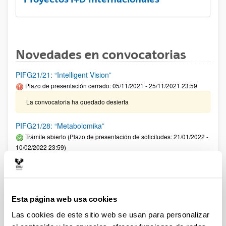
Novedades en convocatorias
PIFG21/21: “Intelligent Vision”
Plazo de presentación cerrado: 05/11/2021 - 25/11/2021 23:59
La convocatoria ha quedado desierta
PIFG21/28: “Metabolomika”
Trámite abierto (Plazo de presentación de solicitudes: 21/01/2022 -
10/02/2022 23:59)
Se ha publicado la propuesta de adjudicación
Programa ELKARTEK 2022: Fase I. Ayudas a la
investigación colaborativa en áreas estratégicas
Esta página web usa cookies
Plazo de presentación cerrado: 12/02/2022 - 11/03/2022 23:59
Las cookies de este sitio web se usan para personalizar
Se ha publicado la convocatoria