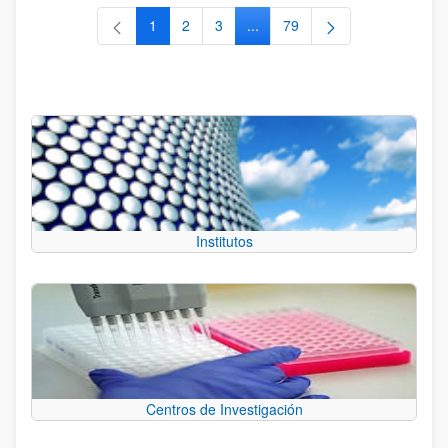
1
2
3
...
79
Página
Página
Página
Páginas intermedias Use TAB 
Página
Institutos
Centros de Investigación