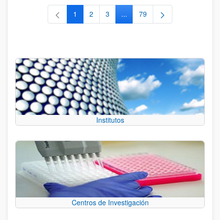
1
2
3
...
79
Página
Página
Página
Páginas intermedias Use TAB 
Página
Institutos
Centros de Investigación