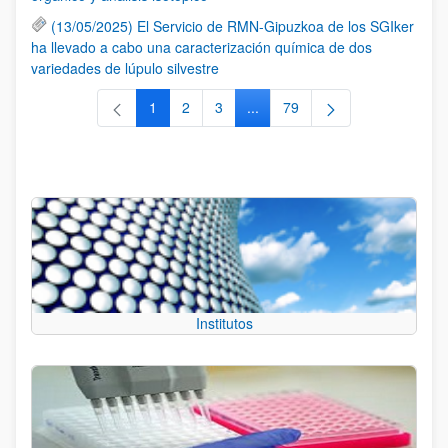
(13/05/2025) El Servicio de RMN-Gipuzkoa de los SGIker
ha llevado a cabo una caracterización química de dos
variedades de lúpulo silvestre
1
2
3
...
79
Página
Página
Página
Páginas intermedias Use TAB 
Página
Institutos