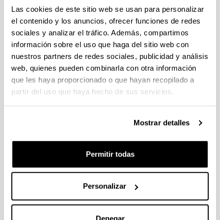
06/02/2024 Se han introducido cambios en los costes
Las cookies de este sitio web se usan para personalizar
estimados de contratación de Personal colaborador doctor. Se
el contenido y los anuncios, ofrecer funciones de redes
ha publicado la convocatoria
sociales y analizar el tráfico. Además, compartimos
información sobre el uso que haga del sitio web con
SEGUNDA CONVOCATORIA DE AYUDAS PARA LA
nuestros partners de redes sociales, publicidad y análisis
RECUALIFICACIÓN DEL SISTEMA UNIVERSITARIO
ESPAÑOL PARA 2021-2023, FINANCIADO POR LA UNIÓN
web, quienes pueden combinarla con otra información
EUROPEA-NEXT GENERATION EU
que les haya proporcionado o que hayan recopilado a
Plazo de presentación cerrado: 04/05/2022 - 31/05/2022 23:59
partir del uso que haya hecho de sus servicios.
02/11/2022 Se ha publicado la resolución definitiva de la
modalidad María Zambrano
Mostrar detalles
Fundación BBVA: Becas Leonardo a Investigadores y
Creadores Culturales 2024
Permitir todas
Se han publicado la convocatoria.
Personalizar
1
...
30
31
32
...
95
Página
Páginas intermedias Use TAB para desplazarse.
Página
Página
Página
Páginas intermedias Us
Página
Denegar