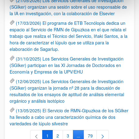
(21/05/2026) Los Servicios Generales de Investigación
(SGIker) organizan una sesión sobre el uso responsable de
la IA en investigación, con la colaboración de Elsevier
(17/03/2026) El programa de ETB Tecnólopis dedica un
espacio al Servicio de RMN de Gipuzkoa en el que relata el
trabajo que realiza el Técnico del Servicio, Iñaki Santos, a la
hora de caracterizar el lúpulo que se utiliza para la
elaboración de Sagarlup.
(31/10/2025) Los Servicios Generales de Investigación
(SGIker) participan en las XI Jornadas de Doctorados en
Economía y Empresa de la UPV/EHU
(12/06/2025) Los Servicios Generales de Investigación
(SGIker) organizan la jornada nº 28 para la discusión de
resultados de los ensayos de aptitud de análisis elemental
orgánico y análisis isotópico
(13/05/2025) El Servicio de RMN-Gipuzkoa de los SGIker
ha llevado a cabo una caracterización química de dos
variedades de lúpulo silvestre
1
2
3
...
79
Página
Página
Página
Páginas intermedias Use TAB 
Página