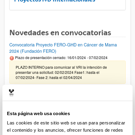
Novedades en convocatorias
Convocatoria Proyecto FERO-GHD en Cáncer de Mama
2024 (Fundación FERO)
Plazo de presentación cerrado: 16/01/2024 - 07/02/2024
PLAZO INTERNO para comunicar al VRI la intención de
presentar una solicitud: 02/02/2024 Fase1: hasta el
07/02/2024- Fase 2: hasta el 02/04/2024
Premios "Fronteras del Conocimiento" de la Fundación BBVA
2024
Plazo de presentación cerrado: 01/01/2024 - 30/06/2024
BECA FERO 2024 PARA JÓVENES INVESTIGADORES
Esta página web usa cookies
Plazo de presentación cerrado: 16/01/2024 - 07/02/2024
Las cookies de este sitio web se usan para personalizar
Fase1: hasta el 07/02/2024- Fase 2: hasta el 02/04/2024
el contenido y los anuncios, ofrecer funciones de redes