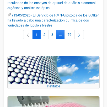
resultados de los ensayos de aptitud de análisis elemental
orgánico y análisis isotópico
(13/05/2025) El Servicio de RMN-Gipuzkoa de los SGIker
ha llevado a cabo una caracterización química de dos
variedades de lúpulo silvestre
1
2
3
...
79
Página
Página
Página
Páginas intermedias Use TAB 
Página
Institutos