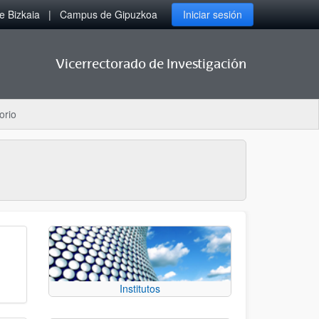
 Bizkaia
Campus de Gipuzkoa
Iniciar sesión
Vicerrectorado de Investigación
orio
Institutos