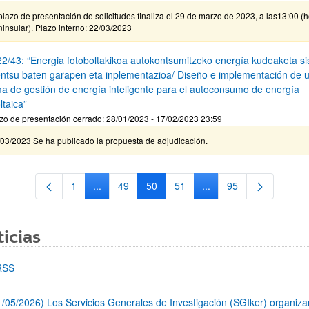
plazo de presentación de solicitudes finaliza el 29 de marzo de 2023, a las13:00 (
insular). Plazo interno: 22/03/2023
2/43: “Energia fotoboltakikoa autokontsumitzeko energía kudeaketa s
ntsu baten garapen eta inplementazioa/ Diseño e implementación de 
ma de gestión de energía inteligente para el autoconsumo de energía
ltaica”
zo de presentación cerrado: 28/01/2023 - 17/02/2023 23:59
/03/2023 Se ha publicado la propuesta de adjudicación.
1
...
49
50
51
...
95
Página
Páginas intermedias Use TAB para desplazarse.
Página
Página
Página
Páginas intermedias Us
Página
icias
RSS
1/05/2026) Los Servicios Generales de Investigación (SGIker) organiz