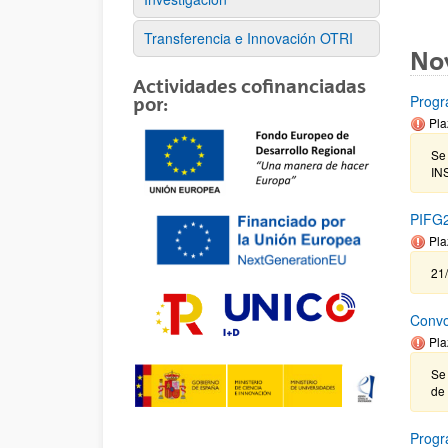
Transferencia e Innovación OTRI
No
Actividades cofinanciadas
Prog
por:
Pla
Se
IN
PIFG2
Pla
21
Convo
Pla
Se 
de 
Progr