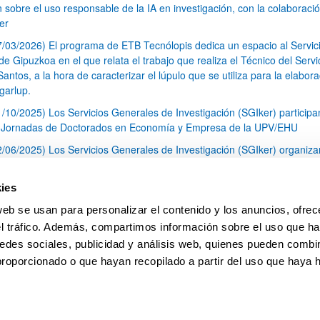
n sobre el uso responsable de la IA en investigación, con la colaboraci
er
7/03/2026) El programa de ETB Tecnólopis dedica un espacio al Servic
 Gipuzkoa en el que relata el trabajo que realiza el Técnico del Servi
Santos, a la hora de caracterizar el lúpulo que se utiliza para la elabor
garlup.
1/10/2025) Los Servicios Generales de Investigación (SGIker) participa
I Jornadas de Doctorados en Economía y Empresa de la UPV/EHU
2/06/2025) Los Servicios Generales de Investigación (SGIker) organiza
a nº 28 para la discusión de resultados de los ensayos de aptitud de an
tal orgánico y análisis isotópico
ies
3/05/2025) El Servicio de RMN-Gipuzkoa de los SGIker ha llevado a ca
web se usan para personalizar el contenido y los anuncios, ofrec
aracterización química de dos variedades de lúpulo silvestre
el tráfico. Además, compartimos información sobre el uso que ha
1
2
3
...
79
edes sociales, publicidad y análisis web, quienes pueden combin
Página
Página
Página
Páginas intermedias Use TAB 
Página
proporcionado o que hayan recopilado a partir del uso que haya