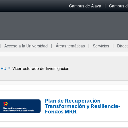
Campus de Álava
Campus de
Acceso a la Universidad
Áreas temáticas
Servicios
Direct
EHU
Vicerrectorado de Investigación
Plan de Recuperación
Transformación y Resiliencia-
Fondos MRR
ar subpáginas