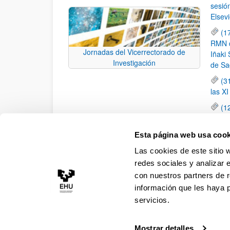
sesió
Elsevi
(1
RMN de
Jornadas del Vicerrectorado de
Iñaki 
Investigación
de Sa
(3
las X
(1
jornad
elemen
Esta página web usa cook
(1
Las cookies de este sitio 
una c
redes sociales y analizar 
con nuestros partners de r
información que les haya 
servicios.
Mostrar detalles