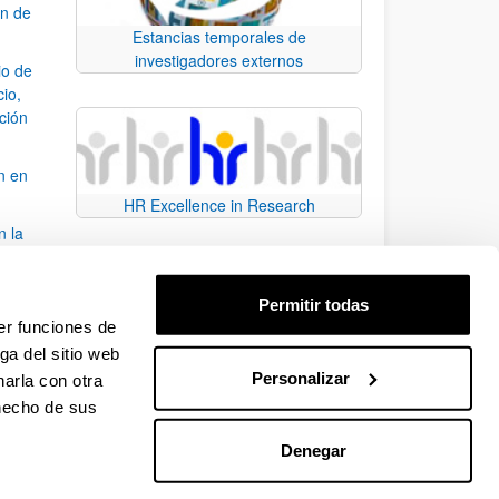
ón de
Estancias temporales de
investigadores externos
io de
cio,
ación
n en
HR Excellence in Research
n la
álisis
Permitir todas
bo
er funciones de
ga del sitio web
Personalizar
arla con otra
para desplazarse.
 hecho de sus
Denegar