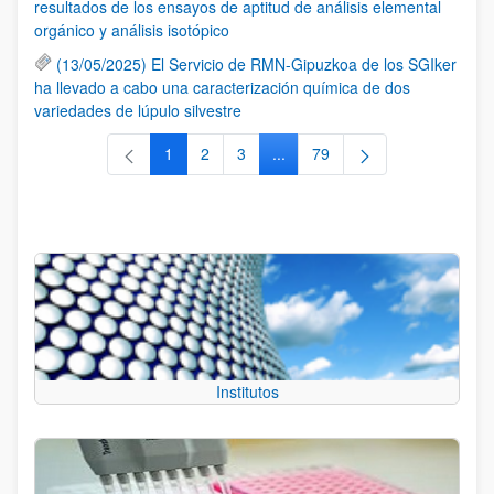
resultados de los ensayos de aptitud de análisis elemental
orgánico y análisis isotópico
(13/05/2025) El Servicio de RMN-Gipuzkoa de los SGIker
ha llevado a cabo una caracterización química de dos
variedades de lúpulo silvestre
1
2
3
...
79
Página
Página
Página
Páginas intermedias Use TAB 
Página
Institutos