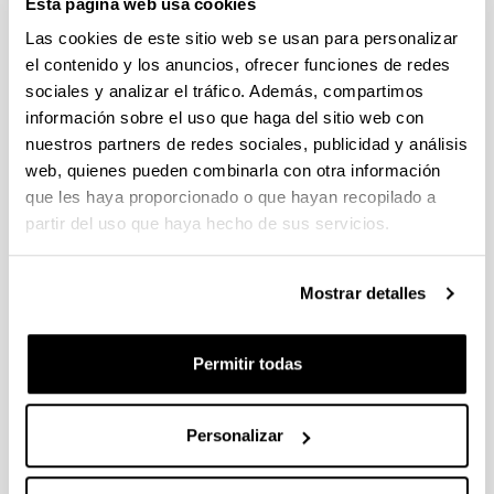
Esta página web usa cookies
Fellows Gipuzkoa 2026
Plazo de presentación cerrado (Fecha de fin del plazo de
Las cookies de este sitio web se usan para personalizar
presentación: 29/04/2026)
el contenido y los anuncios, ofrecer funciones de redes
sociales y analizar el tráfico. Además, compartimos
El plazo de presentación de solicitudes finaliza el 29/04/2026.
Plazo interno UPV/EHU: 27/04/2026- 12:00 am (Ver resumen))
información sobre el uso que haga del sitio web con
nuestros partners de redes sociales, publicidad y análisis
Proyectos Universidad-Empresa-Sociedad 2026
web, quienes pueden combinarla con otra información
Plazo de presentación cerrado: 20/04/2026 - 12/05/2026 13:00
que les haya proporcionado o que hayan recopilado a
partir del uso que haya hecho de sus servicios.
Se ha publicado la convocatoria
CONVOCATORIA DE INVESTIGACIONES FEMINISTAS
Mostrar detalles
2026
Plazo de presentación cerrado (Fecha de fin del plazo de
presentación: 28/04/2026)
Permitir todas
PLAZO INTERNO para envío de documentación 24/04/2026
(inclusive).
Personalizar
1
...
6
7
8
...
95
Página
Páginas intermedias Use TAB para desplazars
Página
Página
Página
Páginas intermedias Use
Página