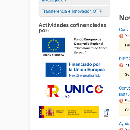
Transferencia e Innovación OTRI
No
Actividades cofinanciadas
Convo
por:
Pla
Fas
PIFG2
Pla
Se
Convo
insti
Pla
Se 
Ayuda
Pla