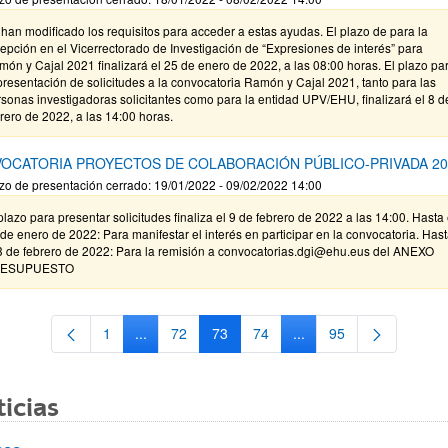
han modificado los requisitos para acceder a estas ayudas. El plazo de para la
epción en el Vicerrectorado de Investigación de “Expresiones de interés” para
ón y Cajal 2021 finalizará el 25 de enero de 2022, a las 08:00 horas. El plazo pa
presentación de solicitudes a la convocatoria Ramón y Cajal 2021, tanto para las
sonas investigadoras solicitantes como para la entidad UPV/EHU, finalizará el 8 d
rero de 2022, a las 14:00 horas.
OCATORIA PROYECTOS DE COLABORACIÓN PÚBLICO-PRIVADA 20
zo de presentación cerrado: 19/01/2022 - 09/02/2022 14:00
plazo para presentar solicitudes finaliza el 9 de febrero de 2022 a las 14:00. Hasta 
de enero de 2022: Para manifestar el interés en participar en la convocatoria. Has
 3 de febrero de 2022: Para la remisión a convocatorias.dgi@ehu.eus del ANEXO
ESUPUESTO
1
...
72
73
74
...
95
Página
Páginas intermedias Use TAB para desplazarse.
Página
Página
Página
Páginas intermedias Us
Página
icias