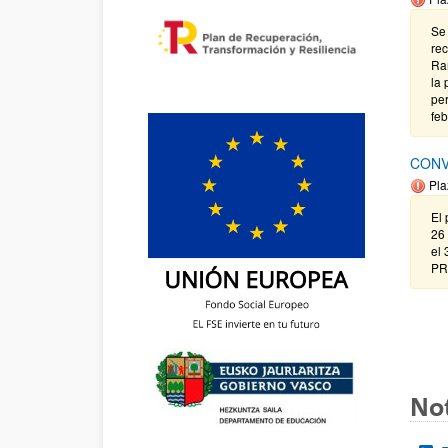
Se 
rec
Ram
la 
per
feb
CONV
Pla
El 
26 
el
PR
Not