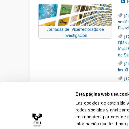
(2
sesió
Elsevi
Jornadas del Vicerrectorado de
Investigación
(1
RMN de
Iñaki 
de Sa
(3
las X
(1
jornad
elemen
Esta página web usa cook
(1
Las cookies de este sitio 
una c
redes sociales y analizar 
con nuestros partners de r
información que les haya 