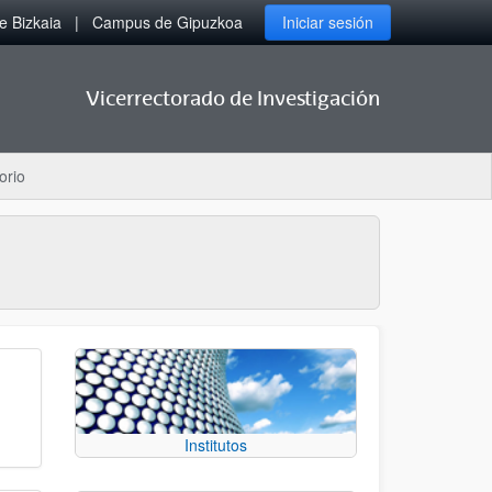
 Bizkaia
Campus de Gipuzkoa
Iniciar sesión
Vicerrectorado de Investigación
orio
Institutos