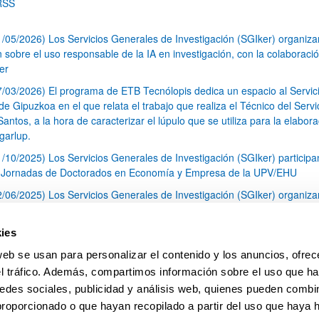
RSS
1/05/2026) Los Servicios Generales de Investigación (SGIker) organiz
n sobre el uso responsable de la IA en investigación, con la colaboraci
er
7/03/2026) El programa de ETB Tecnólopis dedica un espacio al Servic
 Gipuzkoa en el que relata el trabajo que realiza el Técnico del Servi
Santos, a la hora de caracterizar el lúpulo que se utiliza para la elabor
garlup.
1/10/2025) Los Servicios Generales de Investigación (SGIker) participa
I Jornadas de Doctorados en Economía y Empresa de la UPV/EHU
2/06/2025) Los Servicios Generales de Investigación (SGIker) organiza
a nº 28 para la discusión de resultados de los ensayos de aptitud de an
tal orgánico y análisis isotópico
ies
3/05/2025) El Servicio de RMN-Gipuzkoa de los SGIker ha llevado a ca
web se usan para personalizar el contenido y los anuncios, ofrec
aracterización química de dos variedades de lúpulo silvestre
el tráfico. Además, compartimos información sobre el uso que ha
1
2
3
...
79
edes sociales, publicidad y análisis web, quienes pueden combin
Página
Página
Página
Páginas intermedias Use TAB 
Página
proporcionado o que hayan recopilado a partir del uso que haya