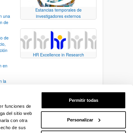
Estancias temporales de
an una
investigadores externos
ón de
io de
cio,
ación
HR Excellence in Research
n en
n la
álisis
Permitir todas
bo
er funciones de
ga del sitio web
Personalizar
arla con otra
para desplazarse.
 hecho de sus