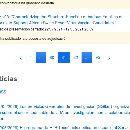
 convocatoria ha quedado desierta
1/03: "Characterizing the Structure-Function of Various Families of
orins to Support African Swine Fever Virus Vaccine Candidates."
zo de presentación cerrado: 22/07/2021 - 12/08/2021 23:59
 ha publicado la propuesta de adjudicación
1
...
80
81
82
...
95
Página
Páginas intermedias Use TAB para desplazarse.
Página
Página
Página
Páginas intermedias Us
Página
icias
RSS
1/05/2026) Los Servicios Generales de Investigación (SGIker) organiz
n sobre el uso responsable de la IA en investigación, con la colaboraci
er
7/03/2026) El programa de ETB Tecnólopis dedica un espacio al Servic