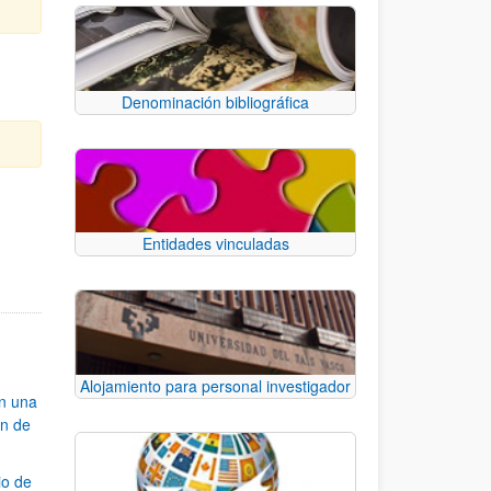
Denominación bibliográfica
e TAB para desplazarse.
Entidades vinculadas
Alojamiento para personal investigador
an una
ón de
io de