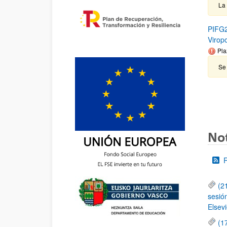
La
PIFG2
Virop
Pla
Se
Not
(2
sesió
Elsevi
(1