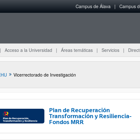
Campus de Álava
Campus de
Acceso a la Universidad
Áreas temáticas
Servicios
Direct
EHU
Vicerrectorado de Investigación
Plan de Recuperación
Transformación y Resiliencia-
Fondos MRR
ar subpáginas