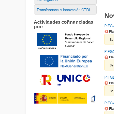
Transferencia e Innovación OTRI
No
Actividades cofinanciadas
PIFG2
por:
Pla
Se
PIFG2
Pla
Se
PIFG2
Pla
Se
PIFG2
Pla