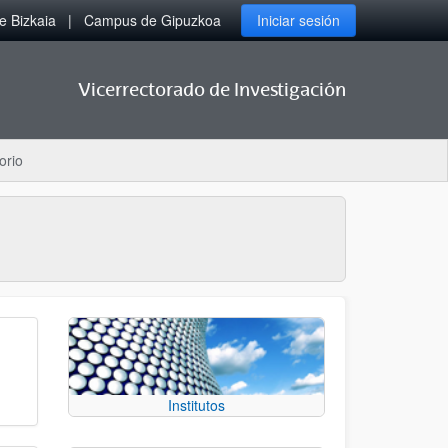
 Bizkaia
Campus de Gipuzkoa
Iniciar sesión
Vicerrectorado de Investigación
orio
Institutos