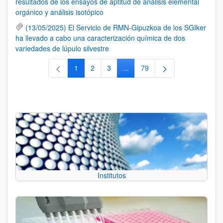
resultados de los ensayos de aptitud de análisis elemental
orgánico y análisis isotópico
(13/05/2025) El Servicio de RMN-Gipuzkoa de los SGIker
ha llevado a cabo una caracterización química de dos
variedades de lúpulo silvestre
1
2
3
...
79
Página
Página
Página
Páginas intermedias Use TAB 
Página
Institutos