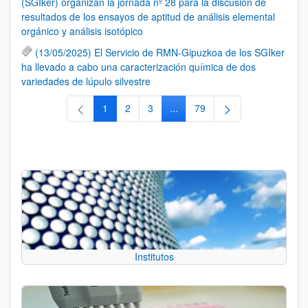
(SGIker) organizan la jornada nº 28 para la discusión de
resultados de los ensayos de aptitud de análisis elemental
orgánico y análisis isotópico
(13/05/2025) El Servicio de RMN-Gipuzkoa de los SGIker
ha llevado a cabo una caracterización química de dos
variedades de lúpulo silvestre
1
2
3
...
79
Página
Página
Página
Páginas intermedias Use TAB 
Página
Institutos