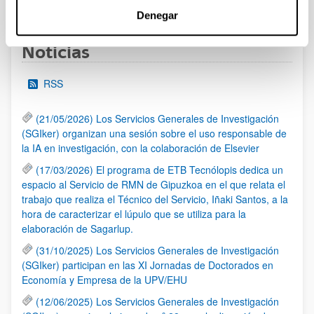
1
2
3
...
95
Página
Página
Página
Páginas intermedias Use TAB 
Página
Denegar
Noticias
RSS
(21/05/2026) Los Servicios Generales de Investigación
(SGIker) organizan una sesión sobre el uso responsable de
la IA en investigación, con la colaboración de Elsevier
(17/03/2026) El programa de ETB Tecnólopis dedica un
espacio al Servicio de RMN de Gipuzkoa en el que relata el
trabajo que realiza el Técnico del Servicio, Iñaki Santos, a la
hora de caracterizar el lúpulo que se utiliza para la
elaboración de Sagarlup.
(31/10/2025) Los Servicios Generales de Investigación
(SGIker) participan en las XI Jornadas de Doctorados en
Economía y Empresa de la UPV/EHU
(12/06/2025) Los Servicios Generales de Investigación