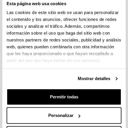
Esta página web usa cookies
Abierto el plazo de presentación (Fecha de fin del plazo de
presentación: 30/09/2026)
Las cookies de este sitio web se usan para personalizar
el contenido y los anuncios, ofrecer funciones de redes
Plazo interno EHU documentación solicitudes : 15 de
septiembre de 2026
sociales y analizar el tráfico. Además, compartimos
información sobre el uso que haga del sitio web con
CONVOCATORIA PARA LA CONTRATACIÓN DE
nuestros partners de redes sociales, publicidad y análisis
PERSONAL INVESTIGADOR EN FORMACIÓN EN LA EHU
web, quienes pueden combinarla con otra información
(2026)
que les haya proporcionado o que hayan recopilado a
Plazo de presentación cerrado: 15/06/2026 - 06/07/2026 23:59
partir del uso que haya hecho de sus servicios.
CONVOCATORIA DE AYUDAS DE FORMACIÓN DE
PERSONAL INVESTIGADOR EN EL SECTOR AGRARIO,
PESQUERO Y ALIMENTARIO VASCO 2026-IKERTALENT
Mostrar detalles
(GOBIERNO VASCO)
Plazo de presentación cerrado: 26/05/2026 - 02/06/2026
Permitir todas
(12/06/2026) Listado provisional de solicitudes seleccionadas
y desestimadas. Plazo de presentación de alegaciones: hasta
el 17 de junio de 2026, inclusive.
Personalizar