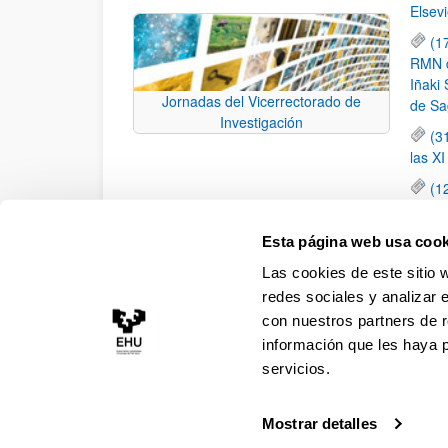
Elsevi
(1
RMN de
Iñaki 
Jornadas del Vicerrectorado de
de Sa
Investigación
(3
las X
(1
jornad
elemen
Esta página web usa cook
(1
Las cookies de este sitio 
una c
redes sociales y analizar 
con nuestros partners de r
información que les haya 
servicios.
Mostrar detalles
Accesibilidad
Información legal
Contacto
Ma