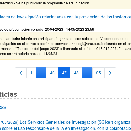
04/2023 - Se ha publicado la propuesta de adjudicación
dades de investigación relacionadas con la prevención de los trastorno
zo de presentación cerrado: 20/04/2023 - 14/05/2023 23:59
a manifestar interés en participar pónganse en contacto con el Vicerrectorado de
estigación en el correo electrónico convocatorias.dgi@ehu.eus, indicando en el t
 mensaje “Trastornos del juego 2023” o llamando al teléfono 946.018.008. El plaz
erno estará abierto hasta el 14/05/23.
1
...
46
47
48
...
95
Página
Páginas intermedias Use TAB para desplazarse.
Página
Página
Página
Páginas intermedias Us
Página
icias
RSS
1/05/2026) Los Servicios Generales de Investigación (SGIker) organiz
n sobre el uso responsable de la IA en investigación, con la colaboraci