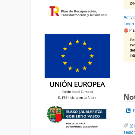
24/
Activi
juego
Pla
Par
Inv
del
int
Not
(2
sesió