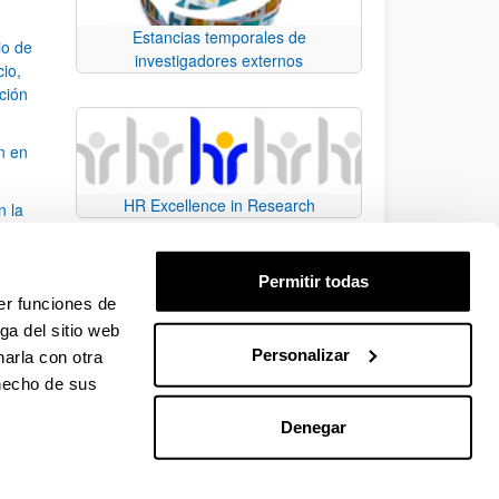
Estancias temporales de
io de
investigadores externos
cio,
ación
n en
HR Excellence in Research
n la
álisis
Permitir todas
bo
er funciones de
ga del sitio web
Personalizar
arla con otra
para desplazarse.
 hecho de sus
Denegar
EHU