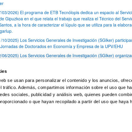
er
7/03/2026) El programa de ETB Tecnólopis dedica un espacio al Servic
 Gipuzkoa en el que relata el trabajo que realiza el Técnico del Servi
Santos, a la hora de caracterizar el lúpulo que se utiliza para la elabor
garlup.
1/10/2025) Los Servicios Generales de Investigación (SGIker) participa
I Jornadas de Doctorados en Economía y Empresa de la UPV/EHU
2/06/2025) Los Servicios Generales de Investigación (SGIker) organiza
a nº 28 para la discusión de resultados de los ensayos de aptitud de an
tal orgánico y análisis isotópico
ies
3/05/2025) El Servicio de RMN-Gipuzkoa de los SGIker ha llevado a ca
web se usan para personalizar el contenido y los anuncios, ofrec
aracterización química de dos variedades de lúpulo silvestre
el tráfico. Además, compartimos información sobre el uso que ha
1
2
3
...
79
edes sociales, publicidad y análisis web, quienes pueden combin
Página
Página
Página
Páginas intermedias Use TAB 
Página
proporcionado o que hayan recopilado a partir del uso que haya
pa
Ayuda