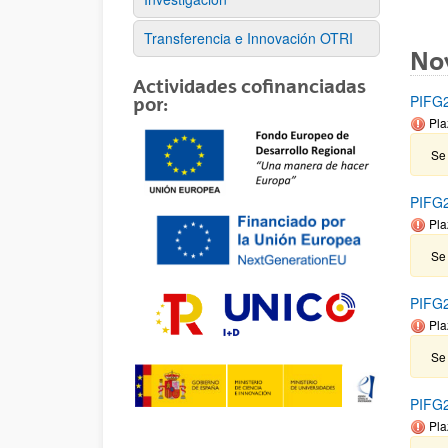
Transferencia e Innovación OTRI
No
Actividades cofinanciadas
PIFG2
por:
Pla
Se 
PIFG2
Pla
Se 
PIFG2
Pla
Se 
PIFG2
Pla