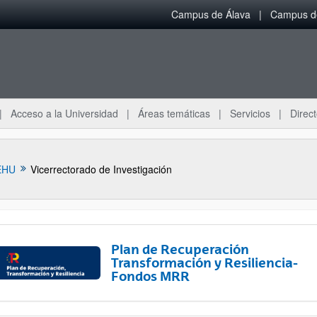
Campus de Álava
Campus de
Acceso a la Universidad
Áreas temáticas
Servicios
Direct
EHU
Vicerrectorado de Investigación
Plan de Recuperación
Transformación y Resiliencia-
Fondos MRR
ar subpáginas