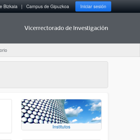
 Bizkaia
Campus de Gipuzkoa
Iniciar sesión
Vicerrectorado de Investigación
orio
Institutos