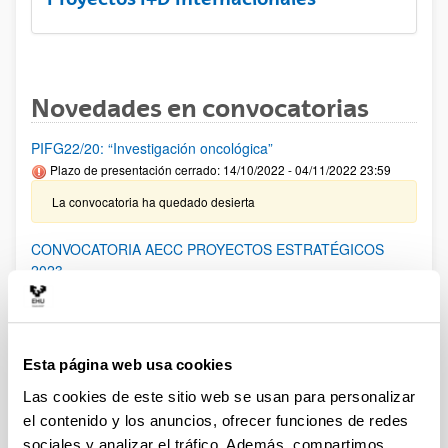
Novedades en convocatorias
PIFG22/20: “Investigación oncológica”
Plazo de presentación cerrado: 14/10/2022 - 04/11/2022 23:59
La convocatoria ha quedado desierta
CONVOCATORIA AECC PROYECTOS ESTRATÉGICOS
2023
El plazo para la presentación de solicitudes finaliza el
15/12/2022 a las 15:00
Esta página web usa cookies
CONVOCATORIA LAB AECC 2023
Las cookies de este sitio web se usan para personalizar
El plazo para la presentación de solicitudes finaliza el
26/01/2023 a las 15:00
el contenido y los anuncios, ofrecer funciones de redes
sociales y analizar el tráfico. Además, compartimos