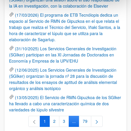
la IA en investigación, con la colaboración de Elsevier
(17/03/2026) El programa de ETB Tecnólopis dedica un
espacio al Servicio de RMN de Gipuzkoa en el que relata el
trabajo que realiza el Técnico del Servicio, Iñaki Santos, a la
hora de caracterizar el lúpulo que se utiliza para la
elaboración de Sagarlup.
(31/10/2025) Los Servicios Generales de Investigación
(SGIker) participan en las XI Jornadas de Doctorados en
Economía y Empresa de la UPV/EHU
(12/06/2025) Los Servicios Generales de Investigación
(SGIker) organizan la jornada nº 28 para la discusión de
resultados de los ensayos de aptitud de análisis elemental
orgánico y análisis isotópico
(13/05/2025) El Servicio de RMN-Gipuzkoa de los SGIker
ha llevado a cabo una caracterización química de dos
variedades de lúpulo silvestre
1
2
3
...
79
Página
Página
Página
Páginas intermedias Use TAB 
Página