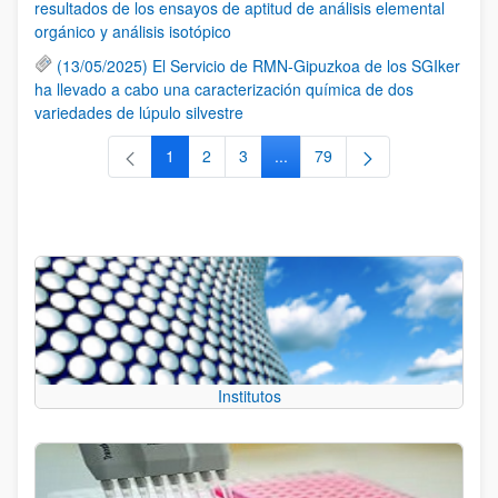
resultados de los ensayos de aptitud de análisis elemental
orgánico y análisis isotópico
(13/05/2025) El Servicio de RMN-Gipuzkoa de los SGIker
ha llevado a cabo una caracterización química de dos
variedades de lúpulo silvestre
1
2
3
...
79
Página
Página
Página
Páginas intermedias Use TAB 
Página
Institutos