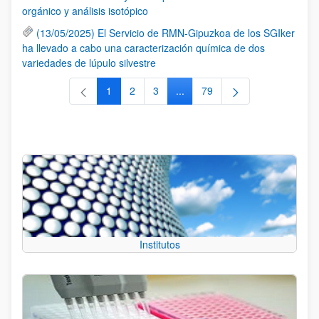
orgánico y análisis isotópico
(13/05/2025) El Servicio de RMN-Gipuzkoa de los SGIker
ha llevado a cabo una caracterización química de dos
variedades de lúpulo silvestre
1
2
3
...
79
Página
Página
Página
Páginas intermedias Use TAB 
Página
Institutos