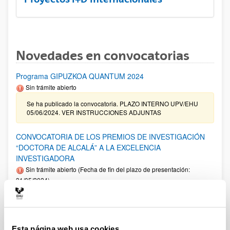
Novedades en convocatorias
Programa GIPUZKOA QUANTUM 2024
Sin trámite abierto
Se ha publicado la convocatoria. PLAZO INTERNO UPV/EHU
05/06/2024. VER INSTRUCCIONES ADJUNTAS
CONVOCATORIA DE LOS PREMIOS DE INVESTIGACIÓN
“DOCTORA DE ALCALÁ” A LA EXCELENCIA
INVESTIGADORA
Sin trámite abierto (Fecha de fin del plazo de presentación:
31/05/2024)
Programa Ikertalent 2022 - Ayudas de formación a personal
investigador y personal tecnólogo en el ámbito científico-
tecnológico y empresarial del sector agrario, pesquero y
alimentario
Esta página web usa cookies