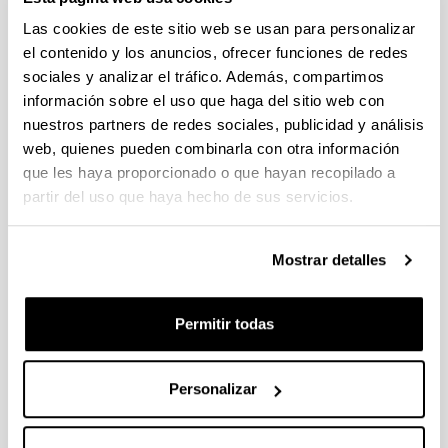
Plazo de presentación cerrado: 30/11/2022 - 29/12/2022 23:59
Las cookies de este sitio web se usan para personalizar
Se ha publicado la convocatoria
el contenido y los anuncios, ofrecer funciones de redes
sociales y analizar el tráfico. Además, compartimos
Convocatoria del Programa Posdoctoral de
información sobre el uso que haga del sitio web con
Perfeccionamiento de Personal Investigador Doctor 2023-
nuestros partners de redes sociales, publicidad y análisis
2024
web, quienes pueden combinarla con otra información
Sin trámite abierto (Plazo de presentación de solicitudes:
que les haya proporcionado o que hayan recopilado a
06/07/2023 - 24/07/2023 23:59)
partir del uso que haya hecho de sus servicios.
Se ha publicado la convocatoria
Convocatoria de ayudas predoctorales: Programa FPU 2024
Mostrar detalles
Sin trámite abierto (Fecha de fin del plazo de presentación:
25/01/2024)
Permitir todas
El plazo para la presentación de solicitudes finaliza el
25/01/2024 a las 14:00
Personalizar
1
...
23
24
25
...
95
Página
Páginas intermedias Use TAB para desplazarse.
Página
Página
Página
Páginas intermedias Us
Página