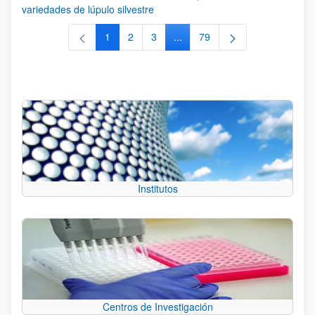
variedades de lúpulo silvestre
1
2
3
...
79
Página
Página
Página
Páginas intermedias Use TAB 
Página
Institutos
Centros de Investigación