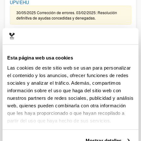
UPV/EHU
30/05/2025 Corrección de errores. 03/02/2025: Resolución
definitiva de ayudas concedidas y denegadas.
CONVOCATORIA, DE TRAMITACIÓN ANTICIPADA, DE
CONTRATACIÓN PARA LA FORMACIÓN DE PERSONAL
INVESTIGADOR EN LA UPV/EHU ASOCIADO A LA
CONVOCATORIA 2024 DE “PROYECTOS DE GENERACIÓN
Esta página web usa cookies
DE CONOCIMIENTO ” DEL MINISTERIO DE CIENCIA,
INNOVACIÓN Y UNIVERSIDADES (FPI 2025)
Las cookies de este sitio web se usan para personalizar
el contenido y los anuncios, ofrecer funciones de redes
09/01/2026. Resolución definitiva de ayudas concedidas y
denegadas.
sociales y analizar el tráfico. Además, compartimos
información sobre el uso que haga del sitio web con
CONVOCATORIA EXTRAORDINARIA DE CONTRATACIÓN
nuestros partners de redes sociales, publicidad y análisis
PARA LA FORMACIÓN DE PERSONAL INVESTIGADOR
web, quienes pueden combinarla con otra información
ASOCIADO A LAS AYUDAS CONCEDIDAS EN LA
que les haya proporcionado o que hayan recopilado a
CONVOCATORIA DE “PROYECTOS DE GENERACIÓN DE
partir del uso que haya hecho de sus servicios.
CONOCIMIENTO” DEL MINISTERIO DE CIENCIA E
INNOVACIÓN 2024 EN LA UPV/EHU
Sin trámite abierto (Plazo de presentación de solicitudes:
Mostrar detalles