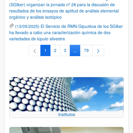
(SGIker) organizan la jornada nº 28 para la discusión de
resultados de los ensayos de aptitud de análisis elemental
orgánico y análisis isotópico
(13/05/2025) El Servicio de RMN-Gipuzkoa de los SGIker
ha llevado a cabo una caracterización química de dos
variedades de lúpulo silvestre
1
2
3
...
79
Página
Página
Página
Páginas intermedias Use TAB 
Página
Institutos