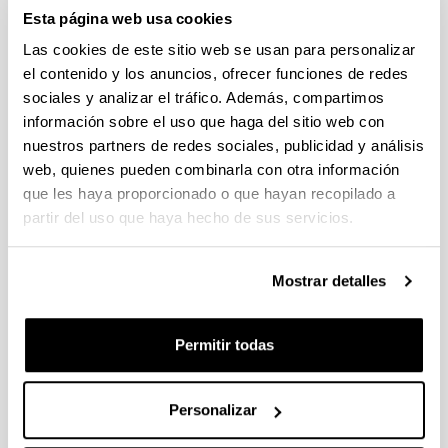
Esta página web usa cookies
2024
Sin trámite abierto (Plazo de presentación de solicitudes:
Las cookies de este sitio web se usan para personalizar
06/07/2023 - 24/07/2023 23:59)
el contenido y los anuncios, ofrecer funciones de redes
Se ha publicado la convocatoria
sociales y analizar el tráfico. Además, compartimos
información sobre el uso que haga del sitio web con
Convocatoria de ayudas predoctorales: Programa FPU 2024
nuestros partners de redes sociales, publicidad y análisis
Sin trámite abierto (Fecha de fin del plazo de presentación:
web, quienes pueden combinarla con otra información
25/01/2024)
que les haya proporcionado o que hayan recopilado a
El plazo para la presentación de solicitudes finaliza el
partir del uso que haya hecho de sus servicios.
25/01/2024 a las 14:00
Convocatoria de ayudas postdoctorales "Beatriz Galindo"
Mostrar detalles
(MCIU 2023)
Sin trámite abierto (Fecha de fin del plazo de presentación:
Permitir todas
28/01/2024)
El plazo de presentación de las “Expresiones de interés”
finalizará el 18 de enero a las 13:30.
Personalizar