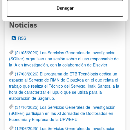
1
...
23
24
25
...
95
Página
Páginas intermedias Use TAB para desplazarse.
Página
Página
Página
Páginas intermedias Us
Página
Denegar
Noticias
RSS
(21/05/2026) Los Servicios Generales de Investigación
(SGIker) organizan una sesión sobre el uso responsable de
la IA en investigación, con la colaboración de Elsevier
(17/03/2026) El programa de ETB Tecnólopis dedica un
espacio al Servicio de RMN de Gipuzkoa en el que relata el
trabajo que realiza el Técnico del Servicio, Iñaki Santos, a la
hora de caracterizar el lúpulo que se utiliza para la
elaboración de Sagarlup.
(31/10/2025) Los Servicios Generales de Investigación
(SGIker) participan en las XI Jornadas de Doctorados en
Economía y Empresa de la UPV/EHU
(12/06/2025) Los Servicios Generales de Investigación