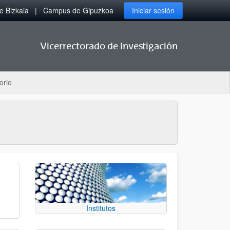
 Bizkaia
Campus de Gipuzkoa
Iniciar sesión
Vicerrectorado de Investigación
orio
Institutos