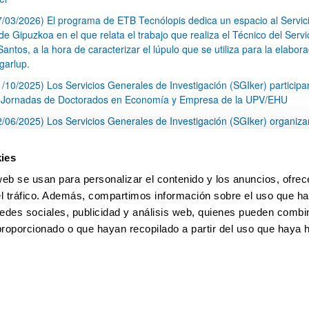
7/03/2026) El programa de ETB Tecnólopis dedica un espacio al Servic
 Gipuzkoa en el que relata el trabajo que realiza el Técnico del Servi
Santos, a la hora de caracterizar el lúpulo que se utiliza para la elabor
garlup.
1/10/2025) Los Servicios Generales de Investigación (SGIker) participa
I Jornadas de Doctorados en Economía y Empresa de la UPV/EHU
2/06/2025) Los Servicios Generales de Investigación (SGIker) organiza
a nº 28 para la discusión de resultados de los ensayos de aptitud de an
tal orgánico y análisis isotópico
ies
3/05/2025) El Servicio de RMN-Gipuzkoa de los SGIker ha llevado a ca
web se usan para personalizar el contenido y los anuncios, ofrec
aracterización química de dos variedades de lúpulo silvestre
el tráfico. Además, compartimos información sobre el uso que ha
1
2
3
...
79
edes sociales, publicidad y análisis web, quienes pueden combin
Página
Página
Página
Páginas intermedias Use TAB 
Página
proporcionado o que hayan recopilado a partir del uso que haya
pa
Ayuda