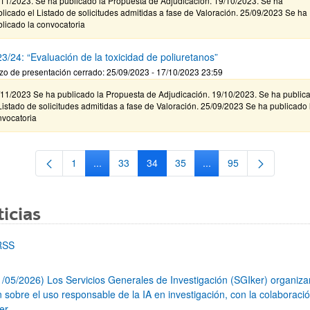
/11/2023. Se ha publicado la Propuesta de Adjudicación. 19/10/2023. Se ha
licado el Listado de solicitudes admitidas a fase de Valoración. 25/09/2023 Se ha
licado la convocatoria
3/24: “Evaluación de la toxicidad de poliuretanos”
zo de presentación cerrado: 25/09/2023 - 17/10/2023 23:59
/11/2023 Se ha publicado la Propuesta de Adjudicación. 19/10/2023. Se ha public
Listado de solicitudes admitidas a fase de Valoración. 25/09/2023 Se ha publicado 
nvocatoria
1
...
33
34
35
...
95
Página
Páginas intermedias Use TAB para desplazarse.
Página
Página
Página
Páginas intermedias Us
Página
icias
RSS
1/05/2026) Los Servicios Generales de Investigación (SGIker) organiz
n sobre el uso responsable de la IA en investigación, con la colaboraci
er