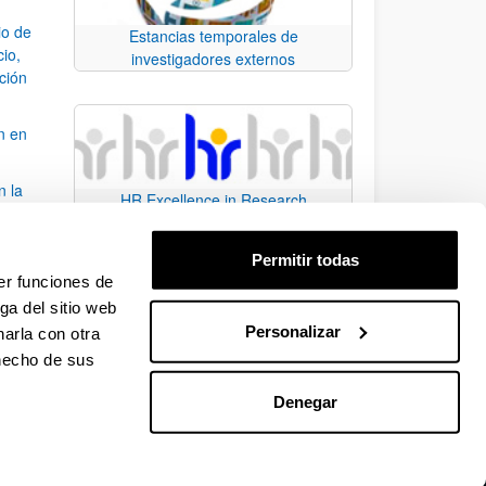
io de
Estancias temporales de
cio,
investigadores externos
ación
n en
n la
HR Excellence in Research
álisis
Permitir todas
bo
er funciones de
ga del sitio web
Personalizar
arla con otra
para desplazarse.
 hecho de sus
Denegar
EHU