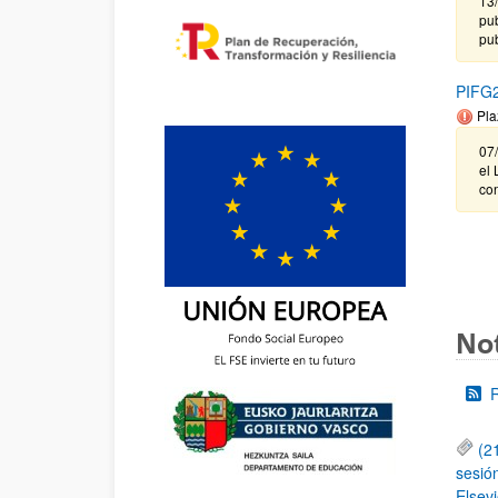
13
pub
pub
PIFG2
Pla
07
el 
co
Not
(2
sesió
Elsevi