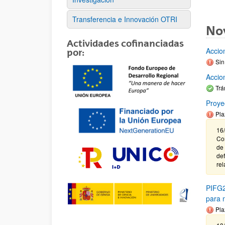
Transferencia e Innovación OTRI
No
Actividades cofinanciadas
Accio
por:
Sin
Accio
Trá
Proye
Pla
16
Cor
de
def
rel
PIFG2
para m
Pla