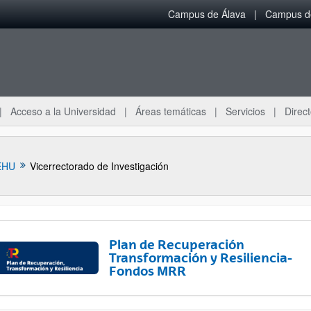
Campus de Álava
Campus de
Acceso a la Universidad
Áreas temáticas
Servicios
Direct
EHU
Vicerrectorado de Investigación
Plan de Recuperación
Transformación y Resiliencia-
Fondos MRR
ar subpáginas