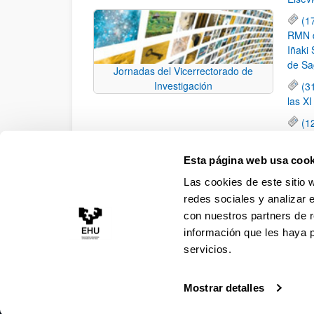
(1
RMN de
Iñaki 
de Sa
Jornadas del Vicerrectorado de
Investigación
(3
las X
(1
jornad
elemen
Esta página web usa cook
(1
Las cookies de este sitio 
una c
redes sociales y analizar 
con nuestros partners de r
información que les haya 
servicios.
Mostrar detalles
Accesibilidad
Información legal
Contacto
Ma