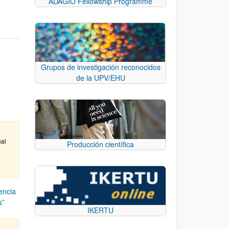
ADAGIO Fellowship Programme
Grupos de investigación reconocidos
de la UPV/EHU
nal
Producción científica
encia
s”
IKERTU