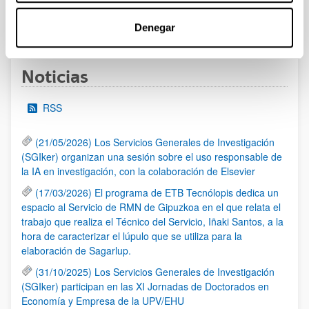
1
...
12
13
14
...
95
Denegar
Página
Páginas intermedias Use TAB para desplazarse.
Página
Página
Página
Páginas intermedias Us
Página
Noticias
RSS
(21/05/2026) Los Servicios Generales de Investigación
(SGIker) organizan una sesión sobre el uso responsable de
la IA en investigación, con la colaboración de Elsevier
(17/03/2026) El programa de ETB Tecnólopis dedica un
espacio al Servicio de RMN de Gipuzkoa en el que relata el
trabajo que realiza el Técnico del Servicio, Iñaki Santos, a la
hora de caracterizar el lúpulo que se utiliza para la
elaboración de Sagarlup.
(31/10/2025) Los Servicios Generales de Investigación
(SGIker) participan en las XI Jornadas de Doctorados en
Economía y Empresa de la UPV/EHU