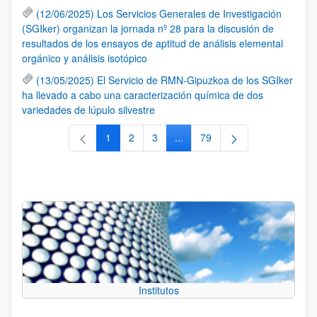
(12/06/2025) Los Servicios Generales de Investigación
(SGIker) organizan la jornada nº 28 para la discusión de
resultados de los ensayos de aptitud de análisis elemental
orgánico y análisis isotópico
(13/05/2025) El Servicio de RMN-Gipuzkoa de los SGIker
ha llevado a cabo una caracterización química de dos
variedades de lúpulo silvestre
1
2
3
...
79
Página
Página
Página
Páginas intermedias Use TAB 
Página
Institutos