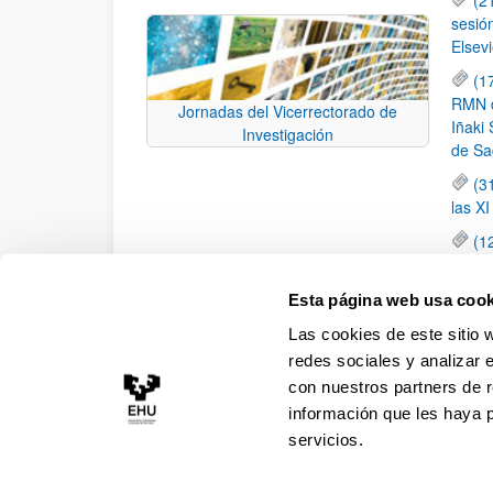
sesió
Elsevi
(1
RMN de
Jornadas del Vicerrectorado de
Iñaki 
Investigación
de Sa
(3
las X
(1
jornad
elemen
Esta página web usa cook
(1
Las cookies de este sitio 
una c
redes sociales y analizar 
con nuestros partners de r
información que les haya 
servicios.