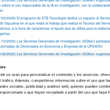
n sobre el uso responsable de la IA en investigación, con la colaboraci
er
7/03/2026) El programa de ETB Tecnólopis dedica un espacio al Servic
 Gipuzkoa en el que relata el trabajo que realiza el Técnico del Servi
Santos, a la hora de caracterizar el lúpulo que se utiliza para la elabor
garlup.
1/10/2025) Los Servicios Generales de Investigación (SGIker) participa
I Jornadas de Doctorados en Economía y Empresa de la UPV/EHU
2/06/2025) Los Servicios Generales de Investigación (SGIker) organiza
a nº 28 para la discusión de resultados de los ensayos de aptitud de an
tal orgánico y análisis isotópico
ies
3/05/2025) El Servicio de RMN-Gipuzkoa de los SGIker ha llevado a ca
web se usan para personalizar el contenido y los anuncios, ofrec
aracterización química de dos variedades de lúpulo silvestre
el tráfico. Además, compartimos información sobre el uso que ha
1
2
3
...
79
edes sociales, publicidad y análisis web, quienes pueden combin
Página
Página
Página
Páginas intermedias Use TAB 
Página
proporcionado o que hayan recopilado a partir del uso que haya