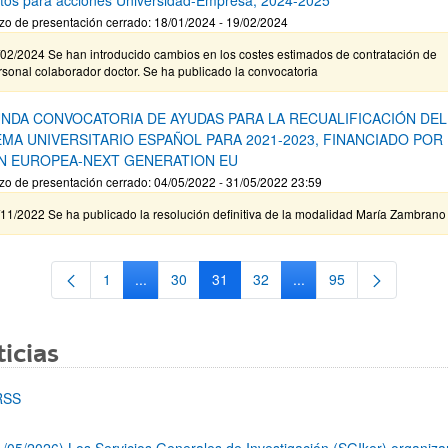
zo de presentación cerrado: 18/01/2024 - 19/02/2024
/02/2024 Se han introducido cambios en los costes estimados de contratación de
sonal colaborador doctor. Se ha publicado la convocatoria
NDA CONVOCATORIA DE AYUDAS PARA LA RECUALIFICACIÓN DEL
EMA UNIVERSITARIO ESPAÑOL PARA 2021-2023, FINANCIADO POR
N EUROPEA-NEXT GENERATION EU
zo de presentación cerrado: 04/05/2022 - 31/05/2022 23:59
11/2022 Se ha publicado la resolución definitiva de la modalidad María Zambrano
1
...
30
31
32
...
95
Página
Páginas intermedias Use TAB para desplazarse.
Página
Página
Página
Páginas intermedias Us
Página
icias
RSS
1/05/2026) Los Servicios Generales de Investigación (SGIker) organiz