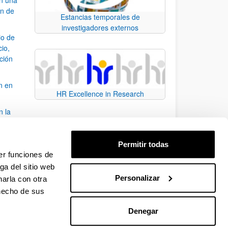
ón de
Estancias temporales de
investigadores externos
io de
cio,
ación
n en
HR Excellence in Research
n la
álisis
Permitir todas
bo
er funciones de
ga del sitio web
Personalizar
arla con otra
para desplazarse.
 hecho de sus
Denegar