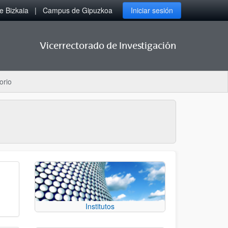
 Bizkaia
Campus de Gipuzkoa
Iniciar sesión
Vicerrectorado de Investigación
orio
Institutos