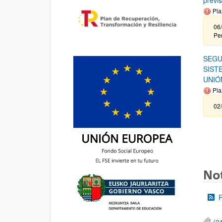
Pla
06
Per
SEGU
SIST
UNIÓ
Pla
02/
Not
(2