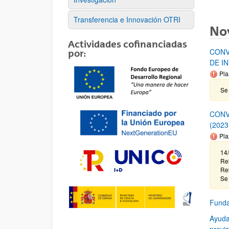
Transferencia e Innovación OTRI
No
Actividades cofinanciadas
CONV
por:
DE I
Pla
Se 
CONV
(2023
Pla
14
Rel
Rel
Se 
Funda
Ayuda
previ