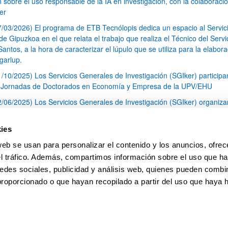
n sobre el uso responsable de la IA en investigación, con la colaboraci
er
7/03/2026) El programa de ETB Tecnólopis dedica un espacio al Servic
 Gipuzkoa en el que relata el trabajo que realiza el Técnico del Servi
Santos, a la hora de caracterizar el lúpulo que se utiliza para la elabor
garlup.
1/10/2025) Los Servicios Generales de Investigación (SGIker) participa
I Jornadas de Doctorados en Economía y Empresa de la UPV/EHU
2/06/2025) Los Servicios Generales de Investigación (SGIker) organiza
a nº 28 para la discusión de resultados de los ensayos de aptitud de an
tal orgánico y análisis isotópico
ies
3/05/2025) El Servicio de RMN-Gipuzkoa de los SGIker ha llevado a ca
web se usan para personalizar el contenido y los anuncios, ofrec
aracterización química de dos variedades de lúpulo silvestre
el tráfico. Además, compartimos información sobre el uso que ha
1
2
3
...
79
edes sociales, publicidad y análisis web, quienes pueden combin
Página
Página
Página
Páginas intermedias Use TAB 
Página
proporcionado o que hayan recopilado a partir del uso que haya