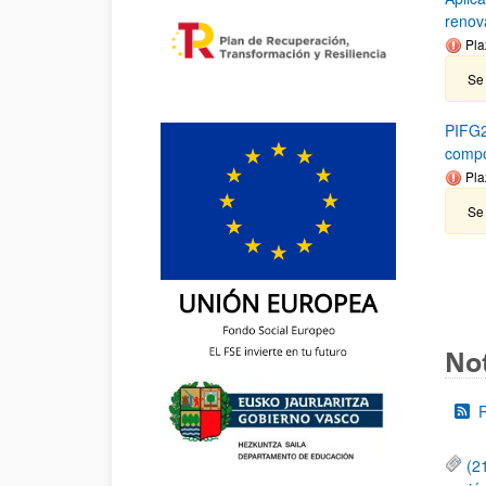
renov
Pla
Se
PIFG2
compou
Pla
Se
Not
(2