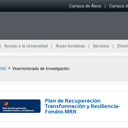
Campus de Álava
Campus de
Acceso a la Universidad
Áreas temáticas
Servicios
Direct
EHU
Vicerrectorado de Investigación
Plan de Recuperación
Transformación y Resiliencia-
Fondos MRR
ar subpáginas