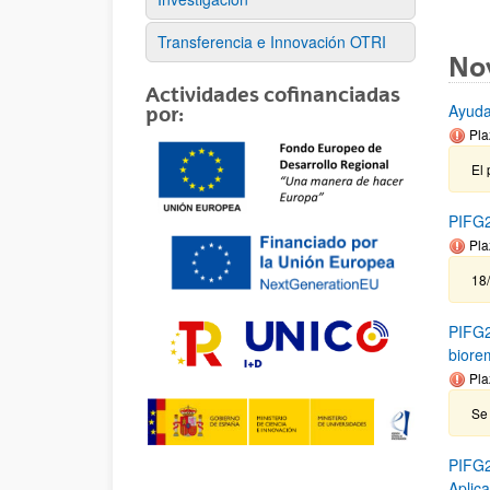
Transferencia e Innovación OTRI
No
Actividades cofinanciadas
Ayuda
por:
Pla
El 
PIFG2
Pla
18
PIFG2
biore
Pla
Se
PIFG2
Aplic