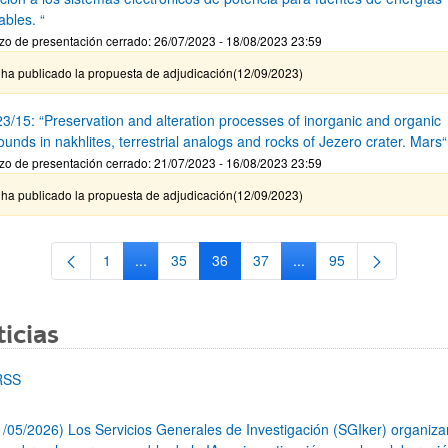
ables. “
zo de presentación cerrado: 26/07/2023 - 18/08/2023 23:59
 ha publicado la propuesta de adjudicación(12/09/2023)
3/15: “Preservation and alteration processes of inorganic and organic
nds in nakhlites, terrestrial analogs and rocks of Jezero crater. Mars“
zo de presentación cerrado: 21/07/2023 - 16/08/2023 23:59
 ha publicado la propuesta de adjudicación(12/09/2023)
1
...
35
36
37
...
95
Página
Páginas intermedias Use TAB para desplazarse.
Página
Página
Página
Páginas intermedias Us
Página
icias
RSS
1/05/2026) Los Servicios Generales de Investigación (SGIker) organiz