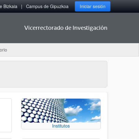
 Bizkaia
Campus de Gipuzkoa
Iniciar sesión
Vicerrectorado de Investigación
orio
Institutos