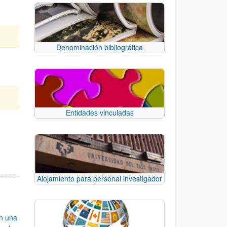
Denominación bibliográfica
Entidades vinculadas
e TAB para desplazarse.
Alojamiento para personal investigador
an una