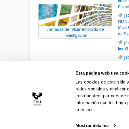
sesió
Elsevi
(1
RMN de
Iñaki 
Jornadas del Vicerrectorado de
de Sa
Investigación
(3
las X
(1
jornad
elemen
Esta página web usa cook
(1
Las cookies de este sitio 
una c
redes sociales y analizar 
con nuestros partners de r
información que les haya 
servicios.
Mostrar detalles