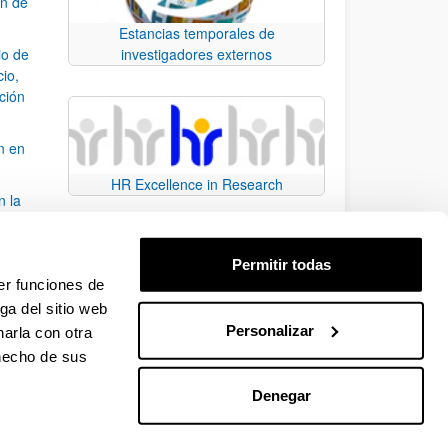
ón de
Estancias temporales de
io de
investigadores externos
cio,
ación
n en
HR Excellence in Research
n la
álisis
Permitir todas
bo
er funciones de
ga del sitio web
Personalizar
arla con otra
para desplazarse.
 hecho de sus
Denegar