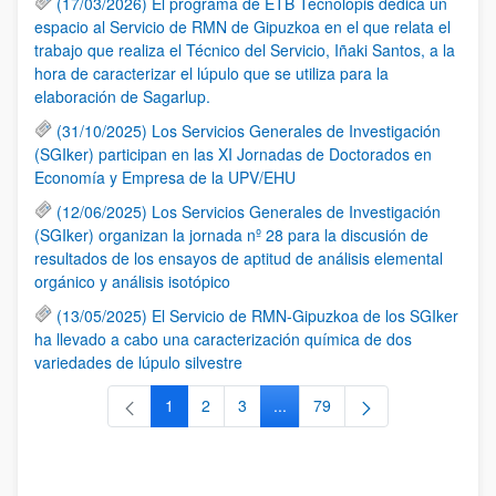
(17/03/2026) El programa de ETB Tecnólopis dedica un
espacio al Servicio de RMN de Gipuzkoa en el que relata el
trabajo que realiza el Técnico del Servicio, Iñaki Santos, a la
hora de caracterizar el lúpulo que se utiliza para la
elaboración de Sagarlup.
(31/10/2025) Los Servicios Generales de Investigación
(SGIker) participan en las XI Jornadas de Doctorados en
Economía y Empresa de la UPV/EHU
(12/06/2025) Los Servicios Generales de Investigación
(SGIker) organizan la jornada nº 28 para la discusión de
resultados de los ensayos de aptitud de análisis elemental
orgánico y análisis isotópico
(13/05/2025) El Servicio de RMN-Gipuzkoa de los SGIker
ha llevado a cabo una caracterización química de dos
variedades de lúpulo silvestre
1
2
3
...
79
Página
Página
Página
Páginas intermedias Use TAB 
Página