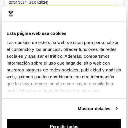
23/01/2024 - 29/01/2024)
27/02/2024. Resolución definitiva de ayudas concedidas y
denegadas. 20/02/2024 Se ha publicado el Listado definitivo
de solicitudes admitidas y excluidas para evaluación.
02/02/2024 Se ha publicado el Listado provisional de
solicitudes admitidas y excluidas para evaluación. 22/01/2024-
Esta página web usa cookies
Se ha publicado la convocatoria
Las cookies de este sitio web se usan para personalizar
Fellows Gipuzkoa 2024
el contenido y los anuncios, ofrecer funciones de redes
Sin trámite abierto (Fecha de fin del plazo de presentación:
sociales y analizar el tráfico. Además, compartimos
22/05/2024 13:00)
información sobre el uso que haga del sitio web con
nuestros partners de redes sociales, publicidad y análisis
El plazo de presentación de solicitudes finaliza el 22/05/2024,
a las 13:00
web, quienes pueden combinarla con otra información
que les haya proporcionado o que hayan recopilado a
CONVOCATORIA PROGRAMA PREDOCTORAL DE
partir del uso que haya hecho de sus servicios.
FORMACIÓN DE PERSONAL INVESTIGADOR NO DOCTOR
2024-2025: Nuevas ayudas (Gobierno Vasco)
Sin trámite abierto (Fecha de fin del plazo de presentación:
Mostrar detalles
23/06/2024)
Se ha publicado la convocatoria
Permitir todas