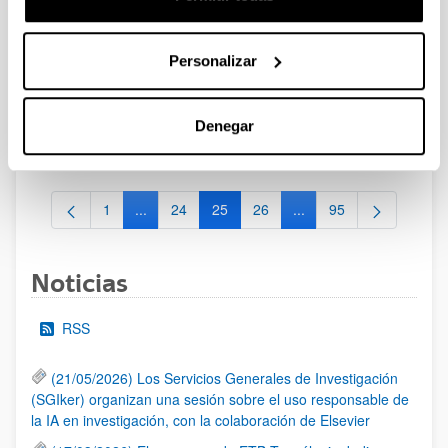
Convocatoria del Programa Posdoctoral de
Perfeccionamiento de Personal Investigador Doctor 2024-
Personalizar
2027
Sin trámite abierto (Plazo de presentación de solicitudes:
31/05/2024 - 01/07/2024)
Denegar
Se ha publicado la convocatoria
1
...
24
25
26
...
95
Página
Páginas intermedias Use TAB para desplazarse.
Página
Página
Página
Páginas intermedias Us
Página
Noticias
RSS
(21/05/2026) Los Servicios Generales de Investigación
(SGIker) organizan una sesión sobre el uso responsable de
la IA en investigación, con la colaboración de Elsevier