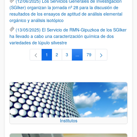
(12/06/2025) Los Servicios Generales de Investigación
(SGIker) organizan la jornada nº 28 para la discusión de
resultados de los ensayos de aptitud de análisis elemental
orgánico y análisis isotópico
(13/05/2025) El Servicio de RMN-Gipuzkoa de los SGIker
ha llevado a cabo una caracterización química de dos
variedades de lúpulo silvestre
1
2
3
...
79
Página
Página
Página
Páginas intermedias Use TAB 
Página
Institutos