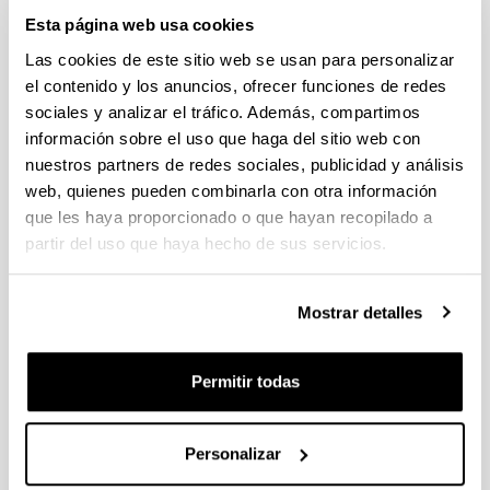
Estancias de movilidad en el extranjero 2025 "José
Esta página web usa cookies
Castillejo" para jóvenes doctores y "Salvador de Madariaga"
Las cookies de este sitio web se usan para personalizar
para profesores e investigadores sénior (MICIU)
el contenido y los anuncios, ofrecer funciones de redes
Sin trámite abierto (Plazo de presentación de solicitudes:
29/01/2026 - 27/02/2026 14:00)
sociales y analizar el tráfico. Además, compartimos
información sobre el uso que haga del sitio web con
CONVOCATORIA PARA LA CONTRATACIÓN DE
nuestros partners de redes sociales, publicidad y análisis
PERSONAL INVESTIGADOR DOCTOR EN LA UPV/EHU
(2025)
web, quienes pueden combinarla con otra información
Sin trámite abierto (Plazo de presentación de solicitudes:
que les haya proporcionado o que hayan recopilado a
02/06/2025 - 23/06/2025 23:59)
partir del uso que haya hecho de sus servicios.
04/03/2026. Resolución definitiva de solicitudes concedidas y
denegadas
Mostrar detalles
Proyectos de Desarrollo Tecnologico ISCIII 2026
Plazo de presentación cerrado (Fecha de fin del plazo de
Permitir todas
presentación: 10/03/2026)
Plazo interno expresiones de interés: hasta el 23/02/2026.
Plazo para presentar la solicitud : hasta el 10/03/2026
Personalizar