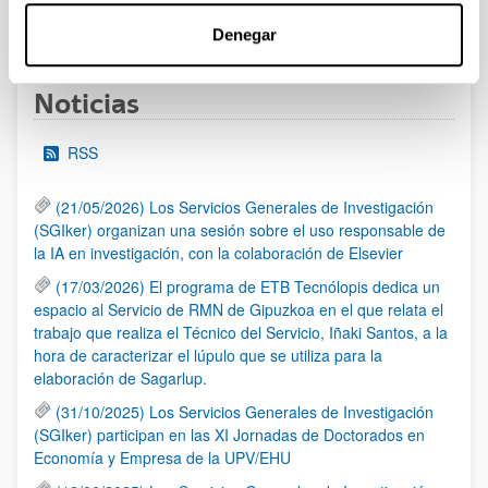
1
...
7
8
9
...
95
Página
Páginas intermedias Use TAB para desplazars
Página
Página
Página
Páginas intermedias Use
Página
Denegar
Noticias
RSS
(21/05/2026) Los Servicios Generales de Investigación
(SGIker) organizan una sesión sobre el uso responsable de
la IA en investigación, con la colaboración de Elsevier
(17/03/2026) El programa de ETB Tecnólopis dedica un
espacio al Servicio de RMN de Gipuzkoa en el que relata el
trabajo que realiza el Técnico del Servicio, Iñaki Santos, a la
hora de caracterizar el lúpulo que se utiliza para la
elaboración de Sagarlup.
(31/10/2025) Los Servicios Generales de Investigación
(SGIker) participan en las XI Jornadas de Doctorados en
Economía y Empresa de la UPV/EHU