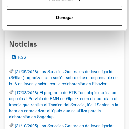
Se ha abierto el plazo de presentación de solicitudes
Denegar
1
...
22
23
24
...
95
Página
Páginas intermedias Use TAB para desplazarse.
Página
Página
Página
Páginas intermedias Us
Página
Noticias
RSS
(21/05/2026) Los Servicios Generales de Investigación
(SGIker) organizan una sesión sobre el uso responsable de
la IA en investigación, con la colaboración de Elsevier
(17/03/2026) El programa de ETB Tecnólopis dedica un
espacio al Servicio de RMN de Gipuzkoa en el que relata el
trabajo que realiza el Técnico del Servicio, Iñaki Santos, a la
hora de caracterizar el lúpulo que se utiliza para la
elaboración de Sagarlup.
(31/10/2025) Los Servicios Generales de Investigación