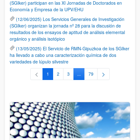
(SGIker) participan en las XI Jornadas de Doctorados en
Economía y Empresa de la UPV/EHU
(12/06/2025) Los Servicios Generales de Investigación
(SGIker) organizan la jornada nº 28 para la discusión de
resultados de los ensayos de aptitud de análisis elemental
orgánico y análisis isotópico
(13/05/2025) El Servicio de RMN-Gipuzkoa de los SGIker
ha llevado a cabo una caracterización química de dos
variedades de lúpulo silvestre
1
2
3
...
79
Página
Página
Página
Páginas intermedias Use TAB 
Página