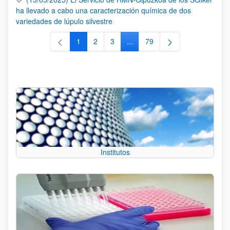
ha llevado a cabo una caracterización química de dos
variedades de lúpulo silvestre
1
2
3
...
79
Página
Página
Página
Páginas intermedias Use TAB 
Página
Institutos