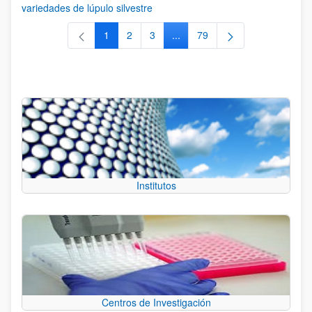
variedades de lúpulo silvestre
1
2
3
...
79
Página
Página
Página
Páginas intermedias Use TAB 
Página
Institutos
Centros de Investigación