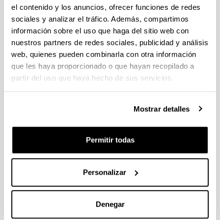
el contenido y los anuncios, ofrecer funciones de redes
publicación: 06/04/2022)
sociales y analizar el tráfico. Además, compartimos
Fundación BBVA: Becas Leonardo a investigadores y
información sobre el uso que haga del sitio web con
creadores culturales 2022
nuestros partners de redes sociales, publicidad y análisis
web, quienes pueden combinarla con otra información
Se han publicado la convocatoria. El plazo para presentar las
solicitudes finaliza el 28/06/2022, a las 18:00
que les haya proporcionado o que hayan recopilado a
partir del uso que haya hecho de sus servicios.
PIFG21/37: “Mikroplastikoen eta kutsatzaile kimiko
organikoen arteko elkar akzioen azterketa kostaldean eta
itsasadarretan”
Mostrar detalles
Plazo de presentación cerrado: 24/03/2022 - 13/04/2022 23:59
Se ha publicado la propuesta de adjudicación
Permitir todas
1
...
67
68
69
...
95
Página
Páginas intermedias Use TAB para desplazarse.
Página
Página
Página
Páginas intermedias Us
Página
Personalizar
Noticias
Denegar