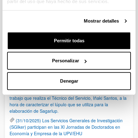
partir del uso que haya hecho de sus servicios.
1
...
93
94
95
Página
Páginas intermedias Use TAB para despla
Página
Página
Página
Mostrar detalles
Noticias
Permitir todas
RSS
Personalizar
(21/05/2026) Los Servicios Generales de Investigación
(SGIker) organizan una sesión sobre el uso responsable de
la IA en investigación, con la colaboración de Elsevier
Denegar
(17/03/2026) El programa de ETB Tecnólopis dedica un
espacio al Servicio de RMN de Gipuzkoa en el que relata el
trabajo que realiza el Técnico del Servicio, Iñaki Santos, a la
hora de caracterizar el lúpulo que se utiliza para la
elaboración de Sagarlup.
(31/10/2025) Los Servicios Generales de Investigación
(SGIker) participan en las XI Jornadas de Doctorados en
Economía y Empresa de la UPV/EHU