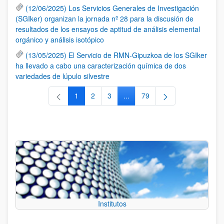
(12/06/2025) Los Servicios Generales de Investigación
(SGIker) organizan la jornada nº 28 para la discusión de
resultados de los ensayos de aptitud de análisis elemental
orgánico y análisis isotópico
(13/05/2025) El Servicio de RMN-Gipuzkoa de los SGIker
ha llevado a cabo una caracterización química de dos
variedades de lúpulo silvestre
1
2
3
...
79
Página
Página
Página
Páginas intermedias Use TAB 
Página
Institutos