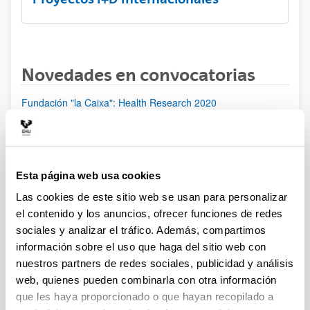
Novedades en convocatorias
Fundación "la Caixa": Health Research 2020
Programa ELKARTEK 2020: Fase I. Ayudas a la
investigación colaborativa en áreas estratégicas
Proyectos de investigación en Salud (ISCIII) 2020
Plazo de presentación cerrado: 21/01/2020 - 13/02/2020 15:00
Esta página web usa cookies
Plazo de presentación de solicitudes: del 21 de enero al 13 de
Las cookies de este sitio web se usan para personalizar
febrero de 2020 (15:00), ambos inclusive.
el contenido y los anuncios, ofrecer funciones de redes
sociales y analizar el tráfico. Además, compartimos
[IKERMUGIKORTASUNA] Programa de movilidad del
información sobre el uso que haga del sitio web con
personal investigador doctor del Gobierno Vasco 2020
nuestros partners de redes sociales, publicidad y análisis
Ayudas para la realización de proyectos de investigación
web, quienes pueden combinarla con otra información
básica y/o aplicada (PIBA) y ayudas a la investigación e
que les haya proporcionado o que hayan recopilado a
innovación tecnológica (PUE) 2020