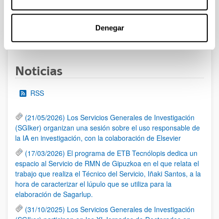
UPV/EHU publicado.
Denegar
1
...
16
17
18
...
95
Página
Páginas intermedias Use TAB para desplazarse.
Página
Página
Página
Páginas intermedias Us
Página
Noticias
RSS
(21/05/2026) Los Servicios Generales de Investigación
(SGIker) organizan una sesión sobre el uso responsable de
la IA en investigación, con la colaboración de Elsevier
(17/03/2026) El programa de ETB Tecnólopis dedica un
espacio al Servicio de RMN de Gipuzkoa en el que relata el
trabajo que realiza el Técnico del Servicio, Iñaki Santos, a la
hora de caracterizar el lúpulo que se utiliza para la
elaboración de Sagarlup.
(31/10/2025) Los Servicios Generales de Investigación