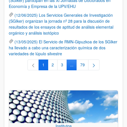
(SGIker) participan en las XI Jornadas de Doctorados en
Economía y Empresa de la UPV/EHU
(12/06/2025) Los Servicios Generales de Investigación
(SGIker) organizan la jornada nº 28 para la discusión de
resultados de los ensayos de aptitud de análisis elemental
orgánico y análisis isotópico
(13/05/2025) El Servicio de RMN-Gipuzkoa de los SGIker
ha llevado a cabo una caracterización química de dos
variedades de lúpulo silvestre
1
2
3
...
79
Página
Página
Página
Páginas intermedias Use TAB 
Página
Institutos