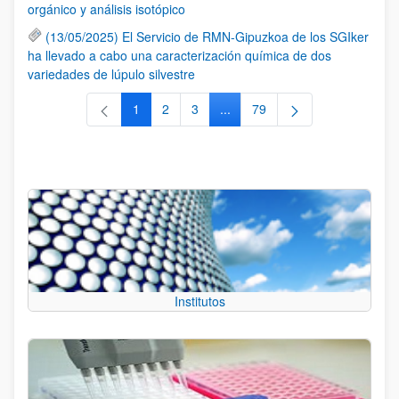
orgánico y análisis isotópico
(13/05/2025) El Servicio de RMN-Gipuzkoa de los SGIker
ha llevado a cabo una caracterización química de dos
variedades de lúpulo silvestre
1
2
3
...
79
Página
Página
Página
Páginas intermedias Use TAB 
Página
Institutos