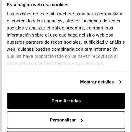
Esta página web usa cookies
Se ha publicado la propuesta de adjudicación
Las cookies de este sitio web se usan para personalizar
PIFG22/05: “Characterization of heterogeneous multilayered
el contenido y los anuncios, ofrecer funciones de redes
materials by infrared thermography and localized transient
sociales y analizar el tráfico. Además, compartimos
excitation-Application to thermal characterization during
información sobre el uso que haga del sitio web con
additive manufacturing processes”
nuestros partners de redes sociales, publicidad y análisis
Trámite abierto (Plazo de presentación de solicitudes: 28/07/2022 -
web, quienes pueden combinarla con otra información
18/08/2022 23:59)
que les haya proporcionado o que hayan recopilado a
Se ha publicado la propuesta de adjudicación
partir del uso que haya hecho de sus servicios.
PIFG22/06: “Aportaciones al sistema de propulsión del
vehículo eléctrico. Optimización del control tolerante a fallos
Mostrar detalles
en máquinas de reluctancia síncrona multifase asistidas por
imanes en modo debilitamiento de campo”
Trámite abierto (Plazo de presentación de solicitudes: 28/07/2022 -
Permitir todas
18/08/2022 23:59)
Se ha publicado la propuesta de adjudicación
Personalizar