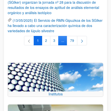
(SGIker) organizan la jornada nº 28 para la discusión de
resultados de los ensayos de aptitud de análisis elemental
orgánico y análisis isotópico
(13/05/2025) El Servicio de RMN-Gipuzkoa de los SGIker
ha llevado a cabo una caracterización química de dos
variedades de lúpulo silvestre
1
2
3
...
79
Página
Página
Página
Páginas intermedias Use TAB 
Página
Institutos