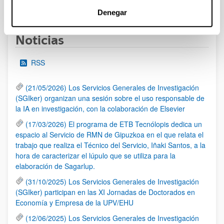
1
...
62
63
64
...
95
Página
Páginas intermedias Use TAB para desplazarse.
Página
Página
Página
Páginas intermedias Us
Página
Denegar
Noticias
RSS
(21/05/2026) Los Servicios Generales de Investigación
(SGIker) organizan una sesión sobre el uso responsable de
la IA en investigación, con la colaboración de Elsevier
(17/03/2026) El programa de ETB Tecnólopis dedica un
espacio al Servicio de RMN de Gipuzkoa en el que relata el
trabajo que realiza el Técnico del Servicio, Iñaki Santos, a la
hora de caracterizar el lúpulo que se utiliza para la
elaboración de Sagarlup.
(31/10/2025) Los Servicios Generales de Investigación
(SGIker) participan en las XI Jornadas de Doctorados en
Economía y Empresa de la UPV/EHU
(12/06/2025) Los Servicios Generales de Investigación