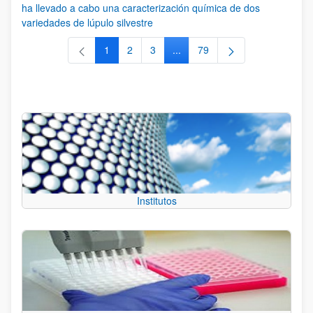
ha llevado a cabo una caracterización química de dos
variedades de lúpulo silvestre
1
2
3
...
79
Página
Página
Página
Páginas intermedias Use TAB 
Página
Institutos