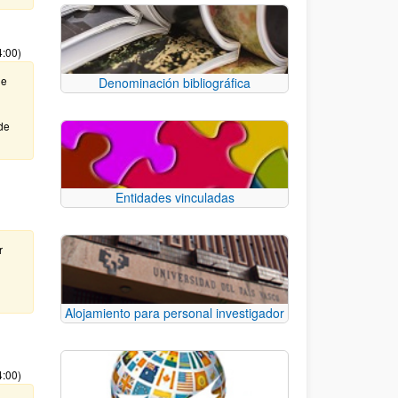
4:00)
de
Denominación bibliográfica
de
Entidades vinculadas
r
Alojamiento para personal investigador
4:00)