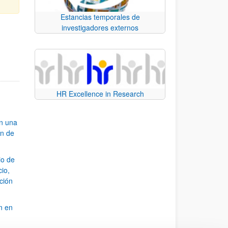
Estancias temporales de
investigadores externos
e TAB para desplazarse.
HR Excellence in Research
an una
ón de
io de
cio,
ación
n en