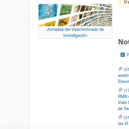
El 
Jornadas del Vicerrectorado de
Investigación
Not
(2
sesió
Elsevi
(1
RMN de
Iñaki 
de Sa
(3
las X