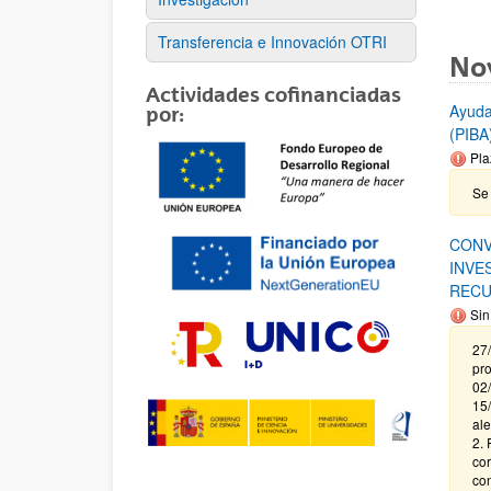
Transferencia e Innovación OTRI
No
Actividades cofinanciadas
Ayuda
por:
(PIBA
Pla
Se 
CONV
INVE
RECU
Sin
27/
pro
02/
15/
ale
2. 
cor
con