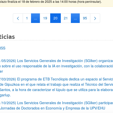
plazo finaliza el 18 de febrero de 2025 a las 14:00 horas (hora peninsular).
1
...
19
20
21
...
95
Página
Páginas intermedias Use TAB para desplazarse.
Página
Página
Página
Páginas intermedias Us
Página
icias
RSS
1/05/2026) Los Servicios Generales de Investigación (SGIker) organiz
n sobre el uso responsable de la IA en investigación, con la colaboraci
er
7/03/2026) El programa de ETB Tecnólopis dedica un espacio al Servic
 Gipuzkoa en el que relata el trabajo que realiza el Técnico del Servi
Santos, a la hora de caracterizar el lúpulo que se utiliza para la elabor
garlup.
1/10/2025) Los Servicios Generales de Investigación (SGIker) participa
I Jornadas de Doctorados en Economía y Empresa de la UPV/EHU