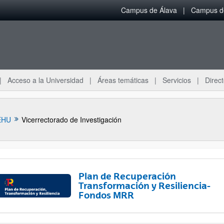
Campus de Álava
Campus de
Acceso a la Universidad
Áreas temáticas
Servicios
Direct
EHU
Vicerrectorado de Investigación
Plan de Recuperación
Transformación y Resiliencia-
Fondos MRR
ar subpáginas