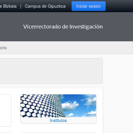
 Bizkaia
Campus de Gipuzkoa
Iniciar sesión
Vicerrectorado de Investigación
orio
Institutos