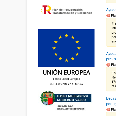
Ayuda
Pla
El 
int
pre
per
ene
Ayuda
previ
Pla
27/
Res
17/
re
Becas
portu
Pla