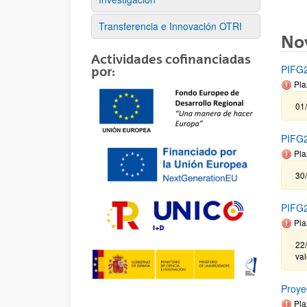
Transferencia e Innovación OTRI
No
Actividades cofinanciadas
PIFG2
por:
Pla
01/
PIFG2
Pla
30/
PIFG2
Pla
22/
va
Proye
Pla