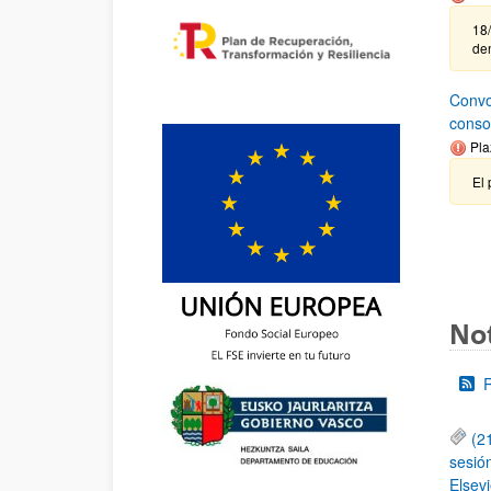
18/
de
Convo
conso
Pla
El 
Not
(2
sesió
Elsevi