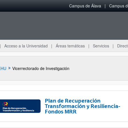
Campus de Álava
Campus de
Acceso a la Universidad
Áreas temáticas
Servicios
Direct
EHU
Vicerrectorado de Investigación
Plan de Recuperación
Transformación y Resiliencia-
Fondos MRR
ar subpáginas