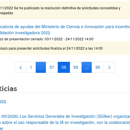
11/2022 Se ha publicado la resolución definitiva de solicitudes concedidas y
negadas
catoria de ayudas del Ministerio de Ciencia e Innovación para incentiva
lidación investigadora 2022
zo de presentación cerrado: 03/11/2022 - 24/11/2022 14:00
plazo para presentar solicitudes finaliza el 24/11/2022 a las 14:00
1
...
57
58
59
...
95
Página
Páginas intermedias Use TAB para desplazarse.
Página
Página
Página
Páginas intermedias Us
Página
icias
RSS
1/05/2026) Los Servicios Generales de Investigación (SGIker) organiz
n sobre el uso responsable de la IA en investigación, con la colaboraci
er