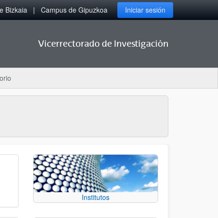
 Bizkaia
Campus de Gipuzkoa
Iniciar sesión
Vicerrectorado de Investigación
orio
Institutos