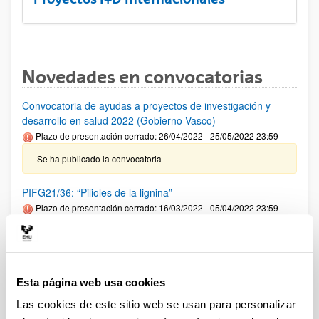
Novedades en convocatorias
Convocatoria de ayudas a proyectos de investigación y
desarrollo en salud 2022 (Gobierno Vasco)
Plazo de presentación cerrado: 26/04/2022 - 25/05/2022 23:59
Se ha publicado la convocatoria
PIFG21/36: “Pilioles de la lignina”
Plazo de presentación cerrado: 16/03/2022 - 05/04/2022 23:59
Se ha publicado la propuesta de adjudicación
Convocatoria de proyectos de investigación UPV/EHU-
Fundación Vital Fundazioa 2021
Esta página web usa cookies
Plazo de presentación cerrado: 17/09/2021 - 18/10/2021 23:59
Las cookies de este sitio web se usan para personalizar
Se ha publicado la resolución definitiva de solicitudes