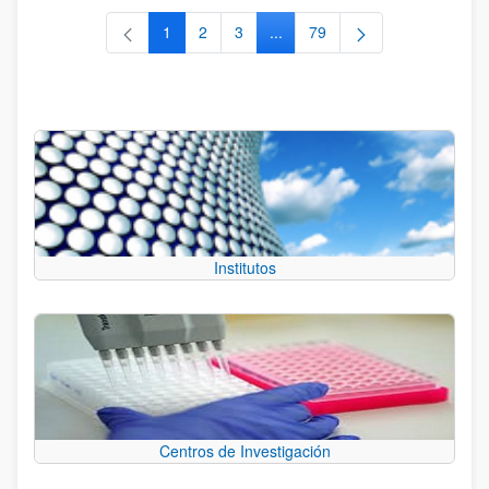
1
2
3
...
79
Página
Página
Página
Páginas intermedias Use TAB 
Página
Institutos
Centros de Investigación