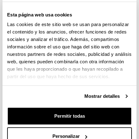
Convocatoria del Programa Posdoctoral de
Perfeccionamiento de Personal Investigador Doctor,
Esta página web usa cookies
Gobierno Vasco 2026-2029
Las cookies de este sitio web se usan para personalizar
Plazo de presentación cerrado: 19/06/2026 - 20/07/2026
el contenido y los anuncios, ofrecer funciones de redes
El plazo para la obtención del documento de compromiso
sociales y analizar el tráfico. Además, compartimos
finaliza el 15/07/2026 incluido
información sobre el uso que haga del sitio web con
nuestros partners de redes sociales, publicidad y análisis
PROYECTOS DE INVESTIGACIÓN LIDERADOS POR
web, quienes pueden combinarla con otra información
PERSONAL NOVEL (2026)
Plazo de presentación cerrado: 27/04/2026 - 18/05/2026 23:59
que les haya proporcionado o que hayan recopilado a
partir del uso que haya hecho de sus servicios.
Listado definitivo de solicitudes admitidas y excluidas para
evaluación. (01/06/2026)
Mostrar detalles
CONVOCATORIA DE AYUDAS A GRUPOS DE
INVESTIGACIÓN DE LA UPV/EHU (2026-2029).
MODALIDAD I. GRUPOS DE INVESTIGACION
Permitir todas
UNIVERSITARIOS NUEVOS
Plazo de presentación cerrado: 08/04/2026 - 27/04/2026 23:59
15/06/2026. Publicado el listado definitivo de solicitudes
Personalizar