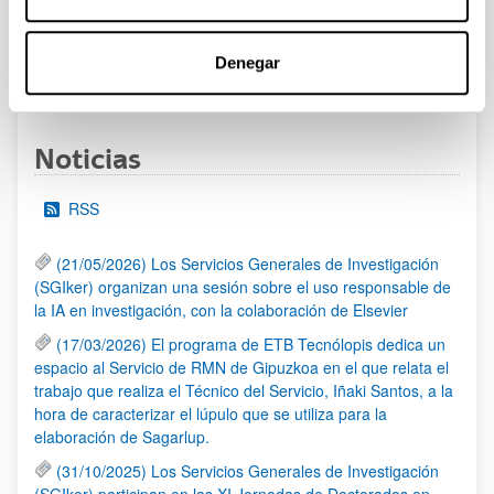
admitidas y excluidas.
Denegar
1
2
3
4
...
95
Página
Página
Página
Página
Páginas intermedias Use TA
Página
Noticias
RSS
(21/05/2026) Los Servicios Generales de Investigación
(SGIker) organizan una sesión sobre el uso responsable de
la IA en investigación, con la colaboración de Elsevier
(17/03/2026) El programa de ETB Tecnólopis dedica un
espacio al Servicio de RMN de Gipuzkoa en el que relata el
trabajo que realiza el Técnico del Servicio, Iñaki Santos, a la
hora de caracterizar el lúpulo que se utiliza para la
elaboración de Sagarlup.
(31/10/2025) Los Servicios Generales de Investigación
(SGIker) participan en las XI Jornadas de Doctorados en