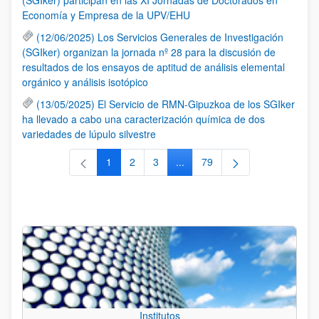
Economía y Empresa de la UPV/EHU
(12/06/2025) Los Servicios Generales de Investigación
(SGIker) organizan la jornada nº 28 para la discusión de
resultados de los ensayos de aptitud de análisis elemental
orgánico y análisis isotópico
(13/05/2025) El Servicio de RMN-Gipuzkoa de los SGIker
ha llevado a cabo una caracterización química de dos
variedades de lúpulo silvestre
1
2
3
...
79
Página
Página
Página
Páginas intermedias Use TAB 
Página
Institutos