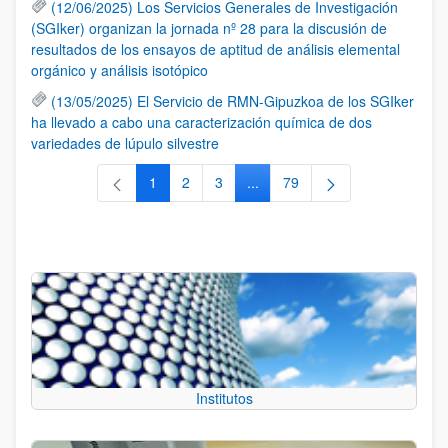
(12/06/2025) Los Servicios Generales de Investigación
(SGIker) organizan la jornada nº 28 para la discusión de
resultados de los ensayos de aptitud de análisis elemental
orgánico y análisis isotópico
(13/05/2025) El Servicio de RMN-Gipuzkoa de los SGIker
ha llevado a cabo una caracterización química de dos
variedades de lúpulo silvestre
1
2
3
...
79
Página
Página
Página
Páginas intermedias Use TAB 
Página
Institutos