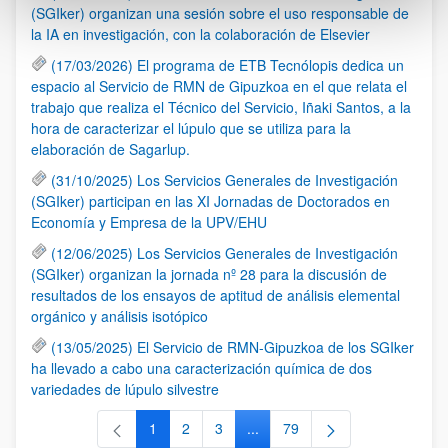
(SGIker) organizan una sesión sobre el uso responsable de
la IA en investigación, con la colaboración de Elsevier
(17/03/2026) El programa de ETB Tecnólopis dedica un
espacio al Servicio de RMN de Gipuzkoa en el que relata el
trabajo que realiza el Técnico del Servicio, Iñaki Santos, a la
hora de caracterizar el lúpulo que se utiliza para la
elaboración de Sagarlup.
(31/10/2025) Los Servicios Generales de Investigación
(SGIker) participan en las XI Jornadas de Doctorados en
Economía y Empresa de la UPV/EHU
(12/06/2025) Los Servicios Generales de Investigación
(SGIker) organizan la jornada nº 28 para la discusión de
resultados de los ensayos de aptitud de análisis elemental
orgánico y análisis isotópico
(13/05/2025) El Servicio de RMN-Gipuzkoa de los SGIker
ha llevado a cabo una caracterización química de dos
variedades de lúpulo silvestre
1
2
3
...
79
Página
Página
Página
Páginas intermedias Use TAB 
Página