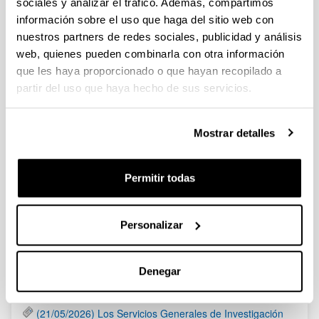
sociales y analizar el tráfico. Además, compartimos
Fundación BBVA: Becas Leonardo a investigadores y
información sobre el uso que haga del sitio web con
creadores culturales 2020
nuestros partners de redes sociales, publicidad y análisis
Plazo presentación de solicitudes: hasta 16 de abril de 2020 a
web, quienes pueden combinarla con otra información
las 19:00
que les haya proporcionado o que hayan recopilado a
partir del uso que haya hecho de sus servicios.
Fundación Ramón Areces: Ayudas a la Investigación en
Ciencias de la Vida y de la Materia 2020
Mostrar detalles
Plazo de presentación de las solicitudes: Hasta el 30 de junio
del 2020 (inclusive)
Permitir todas
1
...
91
92
93
94
95
Página
Páginas intermedias Use TAB para desplazarse.
Página
Página
Página
Página
Página
Personalizar
Noticias
Denegar
RSS
(21/05/2026) Los Servicios Generales de Investigación