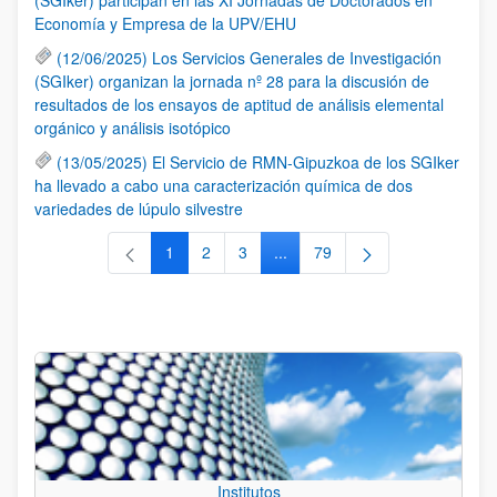
Economía y Empresa de la UPV/EHU
(12/06/2025) Los Servicios Generales de Investigación
(SGIker) organizan la jornada nº 28 para la discusión de
resultados de los ensayos de aptitud de análisis elemental
orgánico y análisis isotópico
(13/05/2025) El Servicio de RMN-Gipuzkoa de los SGIker
ha llevado a cabo una caracterización química de dos
variedades de lúpulo silvestre
1
2
3
...
79
Página
Página
Página
Páginas intermedias Use TAB 
Página
Institutos