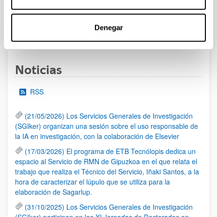
admitidas y excluidas.
Denegar
1
2
3
4
...
95
Página
Página
Página
Página
Páginas intermedias Use TA
Página
Noticias
RSS
(21/05/2026) Los Servicios Generales de Investigación
(SGIker) organizan una sesión sobre el uso responsable de
la IA en investigación, con la colaboración de Elsevier
(17/03/2026) El programa de ETB Tecnólopis dedica un
espacio al Servicio de RMN de Gipuzkoa en el que relata el
trabajo que realiza el Técnico del Servicio, Iñaki Santos, a la
hora de caracterizar el lúpulo que se utiliza para la
elaboración de Sagarlup.
(31/10/2025) Los Servicios Generales de Investigación
(SGIker) participan en las XI Jornadas de Doctorados en