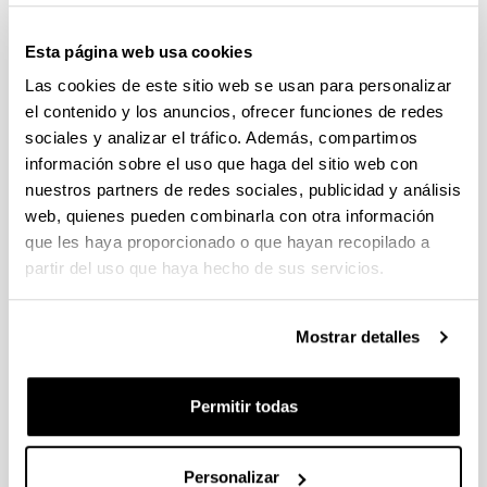
Convocatoria del Programa Posdoctoral de
Perfeccionamiento de Personal Investigador Doctor,
Esta página web usa cookies
Gobierno Vasco 2026-2029
Las cookies de este sitio web se usan para personalizar
Plazo de presentación cerrado: 19/06/2026 - 20/07/2026
el contenido y los anuncios, ofrecer funciones de redes
El plazo para la obtención del documento de compromiso
sociales y analizar el tráfico. Además, compartimos
finaliza el 15/07/2026 incluido
información sobre el uso que haga del sitio web con
nuestros partners de redes sociales, publicidad y análisis
PROYECTOS DE INVESTIGACIÓN LIDERADOS POR
web, quienes pueden combinarla con otra información
PERSONAL NOVEL (2026)
Plazo de presentación cerrado: 27/04/2026 - 18/05/2026 23:59
que les haya proporcionado o que hayan recopilado a
partir del uso que haya hecho de sus servicios.
Listado definitivo de solicitudes admitidas y excluidas para
evaluación. (01/06/2026)
Mostrar detalles
CONVOCATORIA DE AYUDAS A GRUPOS DE
INVESTIGACIÓN DE LA UPV/EHU (2026-2029).
MODALIDAD I. GRUPOS DE INVESTIGACION
Permitir todas
UNIVERSITARIOS NUEVOS
Plazo de presentación cerrado: 08/04/2026 - 27/04/2026 23:59
15/06/2026. Publicado el listado definitivo de solicitudes
Personalizar