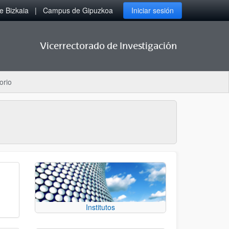
 Bizkaia
Campus de Gipuzkoa
Iniciar sesión
Vicerrectorado de Investigación
orio
Institutos