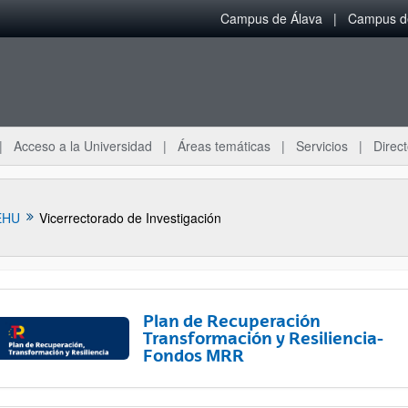
Campus de Álava
Campus de
Acceso a la Universidad
Áreas temáticas
Servicios
Direct
EHU
Vicerrectorado de Investigación
Plan de Recuperación
Transformación y Resiliencia-
Fondos MRR
ar subpáginas