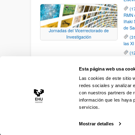
(1
RMN de
Iñaki 
de Sa
Jornadas del Vicerrectorado de
Investigación
(3
las X
(1
jornad
elemen
Esta página web usa cook
(1
Las cookies de este sitio 
una c
redes sociales y analizar 
con nuestros partners de r
información que les haya 
servicios.
Mostrar detalles
Accesibilidad
Información legal
Contacto
Ma