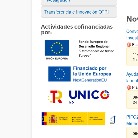
Transferencia e Innovación OTRI
No
Actividades cofinanciadas
Convo
por:
Inves
Pla
11
fin
Ayuda
la ma
Pla
08/
24
PIFG2
Metho
06/