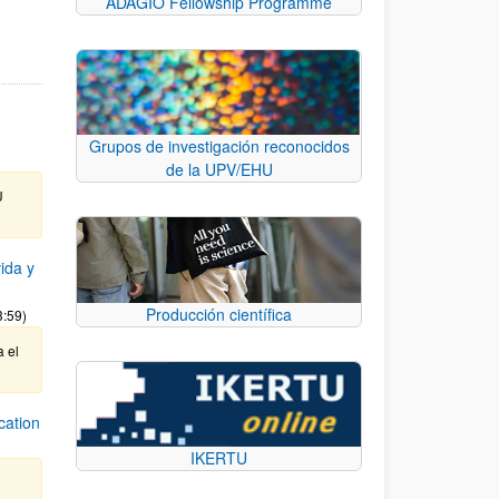
ADAGIO Fellowship Programme
Grupos de investigación reconocidos
de la UPV/EHU
U
ida y
Producción científica
3:59)
a el
cation
IKERTU