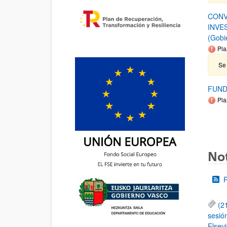
CONV
INVE
(Gobi
Pla
Se 
FUND
Pla
Not
(2
sesió
Elsevi