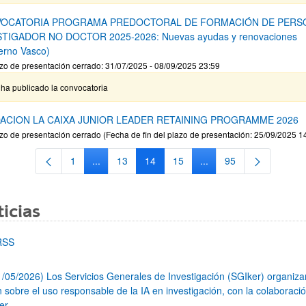
OCATORIA PROGRAMA PREDOCTORAL DE FORMACIÓN DE PERS
STIGADOR NO DOCTOR 2025-2026: Nuevas ayudas y renovaciones
erno Vasco)
zo de presentación cerrado: 31/07/2025 - 08/09/2025 23:59
ha publicado la convocatoria
ACION LA CAIXA JUNIOR LEADER RETAINING PROGRAMME 2026
zo de presentación cerrado (Fecha de fin del plazo de presentación: 25/09/2025 1
1
...
13
14
15
...
95
Página
Páginas intermedias Use TAB para desplazarse.
Página
Página
Página
Páginas intermedias Us
Página
icias
RSS
1/05/2026) Los Servicios Generales de Investigación (SGIker) organiz
n sobre el uso responsable de la IA en investigación, con la colaboraci
er