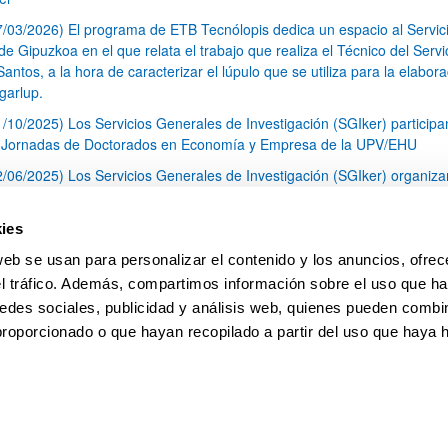
7/03/2026) El programa de ETB Tecnólopis dedica un espacio al Servic
 Gipuzkoa en el que relata el trabajo que realiza el Técnico del Servi
Santos, a la hora de caracterizar el lúpulo que se utiliza para la elabor
garlup.
1/10/2025) Los Servicios Generales de Investigación (SGIker) participa
I Jornadas de Doctorados en Economía y Empresa de la UPV/EHU
2/06/2025) Los Servicios Generales de Investigación (SGIker) organiza
a nº 28 para la discusión de resultados de los ensayos de aptitud de an
tal orgánico y análisis isotópico
ies
3/05/2025) El Servicio de RMN-Gipuzkoa de los SGIker ha llevado a ca
web se usan para personalizar el contenido y los anuncios, ofrec
aracterización química de dos variedades de lúpulo silvestre
el tráfico. Además, compartimos información sobre el uso que ha
1
2
3
...
79
edes sociales, publicidad y análisis web, quienes pueden combin
Página
Página
Página
Páginas intermedias Use TAB 
Página
proporcionado o que hayan recopilado a partir del uso que haya
pa
Ayuda