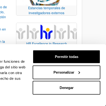
io de
Estancias temporales de
cio,
investigadores externos
ación
n en
n la
HR Excellence in Research
álisis
Permitir todas
bo
er funciones de
ga del sitio web
Personalizar
arla con otra
para desplazarse.
 hecho de sus
Denegar
EHU