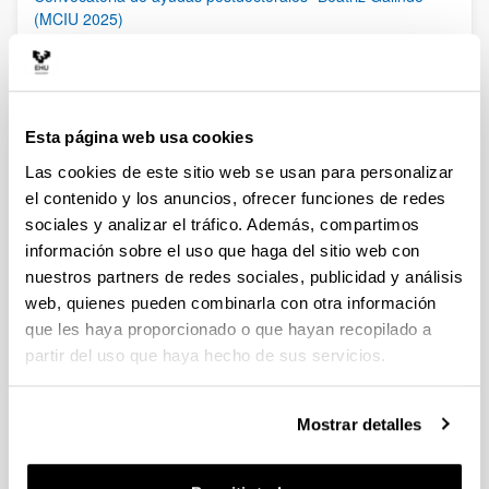
(MCIU 2025)
Plazo de presentación cerrado (Fecha de fin del plazo de
presentación: 27/02/2026)
06/02/2026 Publicada Orden de Modificación de la
convocatoria. Se amplía el período de solicitud de estas
ayudas hasta el 27 de febrero de 2026, incluido. El plazo de
Esta página web usa cookies
presentación de las “Expresiones de interés” finalizará el 20 de
Las cookies de este sitio web se usan para personalizar
febrero a las 13:30
el contenido y los anuncios, ofrecer funciones de redes
sociales y analizar el tráfico. Además, compartimos
Ayudas a la movilidad para personas contratadas
predoctorales del Gobierno Vasco [EGONLABUR] 2026
información sobre el uso que haga del sitio web con
Modalidad B
nuestros partners de redes sociales, publicidad y análisis
Plazo de presentación cerrado (Fecha de fin del plazo de
web, quienes pueden combinarla con otra información
presentación: 16/02/2026)
que les haya proporcionado o que hayan recopilado a
Se ha publicado la convocatoria
partir del uso que haya hecho de sus servicios.
Ayudas a la movilidad para personas contratadas
Mostrar detalles
predoctorales del Gobierno Vasco [EGONLABUR] 2026
Plazo de presentación cerrado: 24/11/2025 - 23/12/2025
Se ha publicado la convocatoria