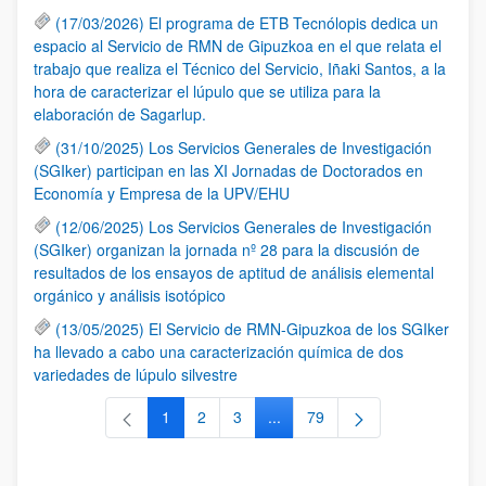
(17/03/2026) El programa de ETB Tecnólopis dedica un
espacio al Servicio de RMN de Gipuzkoa en el que relata el
trabajo que realiza el Técnico del Servicio, Iñaki Santos, a la
hora de caracterizar el lúpulo que se utiliza para la
elaboración de Sagarlup.
(31/10/2025) Los Servicios Generales de Investigación
(SGIker) participan en las XI Jornadas de Doctorados en
Economía y Empresa de la UPV/EHU
(12/06/2025) Los Servicios Generales de Investigación
(SGIker) organizan la jornada nº 28 para la discusión de
resultados de los ensayos de aptitud de análisis elemental
orgánico y análisis isotópico
(13/05/2025) El Servicio de RMN-Gipuzkoa de los SGIker
ha llevado a cabo una caracterización química de dos
variedades de lúpulo silvestre
1
2
3
...
79
Página
Página
Página
Páginas intermedias Use TAB 
Página