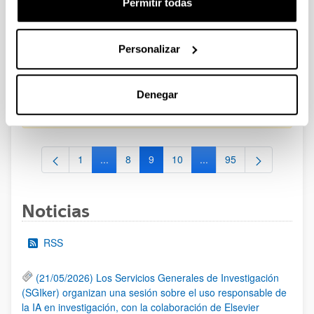
Permitir todas
CONVOCATORIA PARA LA CONTRATACIÓN DE
PERSONAL INVESTIGADOR EN FORMACIÓN EN LA EHU
Personalizar
FINANCIADO CON RECURSOS PROPIOS DE UN
GRUPO/PROYECTO DE INVESTIGACIÓN 2025-II
Plazo de presentación cerrado: 15/10/2025 - 23/10/2025
Denegar
19/01/2026. Resolución definitiva de adjudicados y excluidos.
1
...
8
9
10
...
95
Página
Páginas intermedias Use TAB para desplazarse
Página
Página
Página
Páginas intermedias Use
Página
Noticias
RSS
(21/05/2026) Los Servicios Generales de Investigación
(SGIker) organizan una sesión sobre el uso responsable de
la IA en investigación, con la colaboración de Elsevier