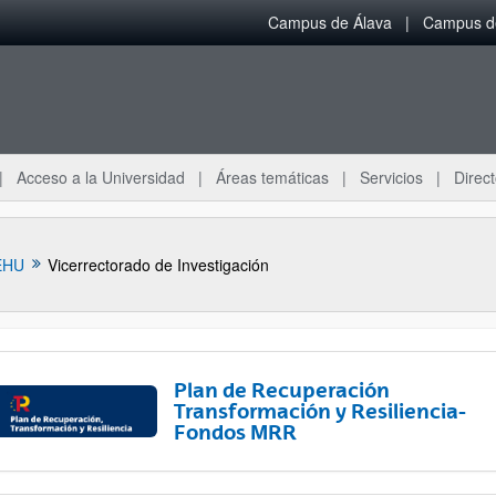
Campus de Álava
Campus de
Acceso a la Universidad
Áreas temáticas
Servicios
Direct
EHU
Vicerrectorado de Investigación
Plan de Recuperación
Transformación y Resiliencia-
Fondos MRR
ar subpáginas