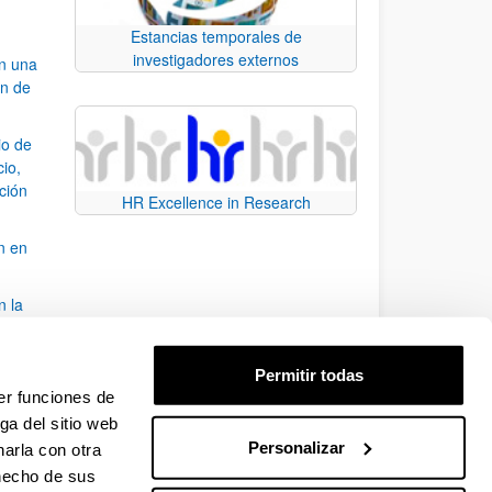
Estancias temporales de
investigadores externos
an una
ón de
io de
cio,
ación
HR Excellence in Research
n en
n la
álisis
Permitir todas
bo
er funciones de
ga del sitio web
Personalizar
arla con otra
para desplazarse.
 hecho de sus