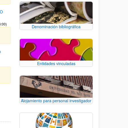
TO
4:00)
Denominación bibliográfica
n
Entidades vinculadas
e TAB para desplazarse.
Alojamiento para personal investigador