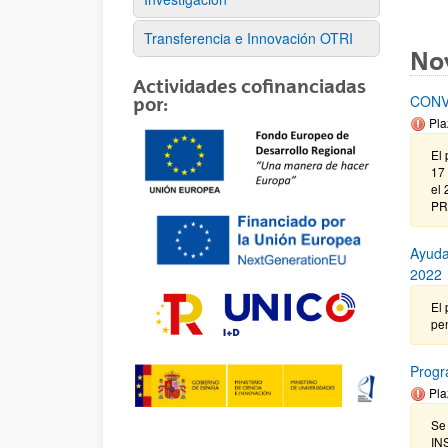
Transferencia e Innovación OTRI
No
Actividades cofinanciadas
CONV
por:
Pla
El 
17 
el
PR
Ayuda
2022
El 
pen
Prog
Pla
Se
IN