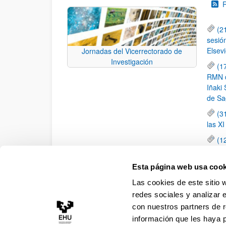
(2
sesió
Elsevi
Jornadas del Vicerrectorado de
Investigación
(1
RMN de
Iñaki 
de Sa
(3
las X
(1
jornad
elemen
Esta página web usa cook
(1
Las cookies de este sitio 
una c
redes sociales y analizar 
con nuestros partners de r
información que les haya 