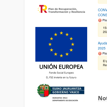
CONV
CONS
Pla
15/
202
Ayuda
2025
Pla
El 
Re
Not