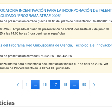
OCATORIA INCENTIVACIÓN PARA LA INCORPORACIÓN DE TALEN
OLIDADO "PROGRAMA ATRAE 2025"
zo de presentación cerrado (Fecha de fin del plazo de presentación: 09/06/2025 1
05/2025. Ampliado el plazo de presentación de solicitudes hasta el 9 de junio de
5 a las 14:00 horas (hora peninsular española)
s del Programa Red Guipuzcoana de Ciencia, Tecnología e Innovació
zo de presentación cerrado: 07/03/2025 - 16/04/2025
plazo interno para presentar la documentación finaliza el 7 de abril de 2025. Ver
sumen de Procedimiento en la UPV/EHU publicado.
1
...
16
17
18
...
95
Página
Páginas intermedias Use TAB para desplazarse.
Página
Página
Página
Páginas intermedias Us
Página
icias