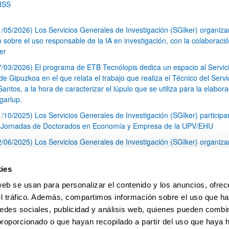
RSS
1/05/2026) Los Servicios Generales de Investigación (SGIker) organiz
n sobre el uso responsable de la IA en investigación, con la colaboraci
er
7/03/2026) El programa de ETB Tecnólopis dedica un espacio al Servic
 Gipuzkoa en el que relata el trabajo que realiza el Técnico del Servi
Santos, a la hora de caracterizar el lúpulo que se utiliza para la elabor
garlup.
1/10/2025) Los Servicios Generales de Investigación (SGIker) participa
I Jornadas de Doctorados en Economía y Empresa de la UPV/EHU
2/06/2025) Los Servicios Generales de Investigación (SGIker) organiza
a nº 28 para la discusión de resultados de los ensayos de aptitud de an
tal orgánico y análisis isotópico
ies
3/05/2025) El Servicio de RMN-Gipuzkoa de los SGIker ha llevado a ca
web se usan para personalizar el contenido y los anuncios, ofrec
aracterización química de dos variedades de lúpulo silvestre
el tráfico. Además, compartimos información sobre el uso que ha
1
2
3
...
79
edes sociales, publicidad y análisis web, quienes pueden combin
Página
Página
Página
Páginas intermedias Use TAB 
Página
proporcionado o que hayan recopilado a partir del uso que haya