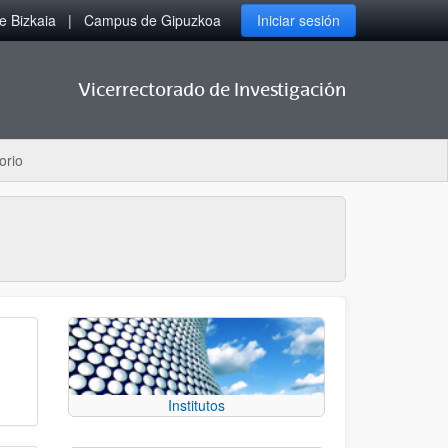
 Bizkaia
Campus de Gipuzkoa
Iniciar sesión
Vicerrectorado de Investigación
orio
Institutos