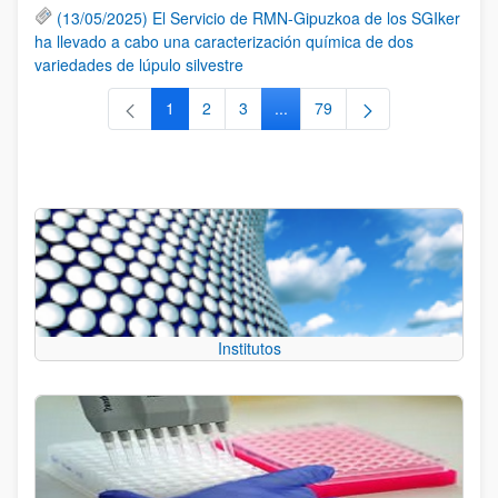
(13/05/2025) El Servicio de RMN-Gipuzkoa de los SGIker
ha llevado a cabo una caracterización química de dos
variedades de lúpulo silvestre
1
2
3
...
79
Página
Página
Página
Páginas intermedias Use TAB 
Página
Institutos