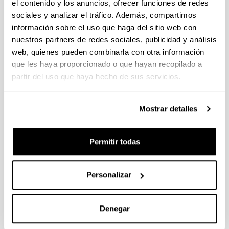
el contenido y los anuncios, ofrecer funciones de redes
Se ha publicado la propuesta de adjudicación.
sociales y analizar el tráfico. Además, compartimos
información sobre el uso que haga del sitio web con
PIFG22/58: “Decoding speech and language from the
nuestros partners de redes sociales, publicidad y análisis
human brain”
web, quienes pueden combinarla con otra información
Plazo de presentación cerrado: 22/03/2023 - 14/04/2023 23:59
que les haya proporcionado o que hayan recopilado a
Se ha publicado la propuesta de adjudicación
partir del uso que haya hecho de sus servicios.
PIFG22/61: “Síntesis de dispersiones acuosas de
poliuretano"
Mostrar detalles
Plazo de presentación cerrado: 06/04/2023 - 02/05/2023 23:59
Se ha publicado la propuesta de adjudicación
Permitir todas
1
...
43
44
45
...
95
Página
Páginas intermedias Use TAB para desplazarse.
Página
Página
Página
Páginas intermedias Us
Página
Personalizar
Noticias
Denegar
RSS