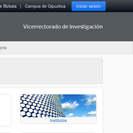
 Bizkaia
Campus de Gipuzkoa
Iniciar sesión
Vicerrectorado de Investigación
orio
Institutos