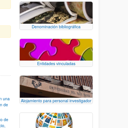
Denominación bibliográfica
e TAB para desplazarse.
Entidades vinculadas
an una
Alojamiento para personal investigador
ón de
io de
cio,