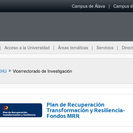
Campus de Álava
Campus de
Acceso a la Universidad
Áreas temáticas
Servicios
Direct
EHU
Vicerrectorado de Investigación
Plan de Recuperación
Transformación y Resiliencia-
Fondos MRR
ar subpáginas