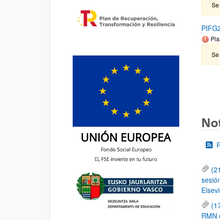
Se 
PIFG2
Pla
Se 
Not
(2
sesió
Elsevi
(1
RMN de