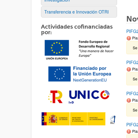
Transferencia e Innovación OTRI
No
Actividades cofinanciadas
PIFG2
por:
Pla
Se 
PIFG2
Pla
Se 
PIFG2
Pla
Se 
PIFG22
Pla