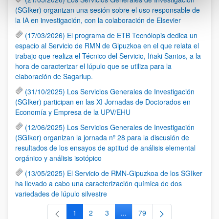
(SGIker) organizan una sesión sobre el uso responsable de
la IA en investigación, con la colaboración de Elsevier
(17/03/2026) El programa de ETB Tecnólopis dedica un
espacio al Servicio de RMN de Gipuzkoa en el que relata el
trabajo que realiza el Técnico del Servicio, Iñaki Santos, a la
hora de caracterizar el lúpulo que se utiliza para la
elaboración de Sagarlup.
(31/10/2025) Los Servicios Generales de Investigación
(SGIker) participan en las XI Jornadas de Doctorados en
Economía y Empresa de la UPV/EHU
(12/06/2025) Los Servicios Generales de Investigación
(SGIker) organizan la jornada nº 28 para la discusión de
resultados de los ensayos de aptitud de análisis elemental
orgánico y análisis isotópico
(13/05/2025) El Servicio de RMN-Gipuzkoa de los SGIker
ha llevado a cabo una caracterización química de dos
variedades de lúpulo silvestre
1
2
3
...
79
Página
Página
Página
Páginas intermedias Use TAB 
Página