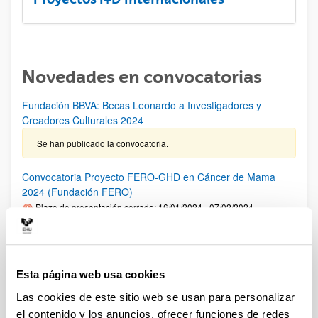
Novedades en convocatorias
Fundación BBVA: Becas Leonardo a Investigadores y
Creadores Culturales 2024
Se han publicado la convocatoria.
Convocatoria Proyecto FERO-GHD en Cáncer de Mama
2024 (Fundación FERO)
Plazo de presentación cerrado: 16/01/2024 - 07/02/2024
PLAZO INTERNO para comunicar al VRI la intención de
presentar una solicitud: 02/02/2024 Fase1: hasta el
07/02/2024- Fase 2: hasta el 02/04/2024
Esta página web usa cookies
Premios "Fronteras del Conocimiento" de la Fundación BBVA
Las cookies de este sitio web se usan para personalizar
2024
el contenido y los anuncios, ofrecer funciones de redes
Plazo de presentación cerrado: 01/01/2024 - 30/06/2024